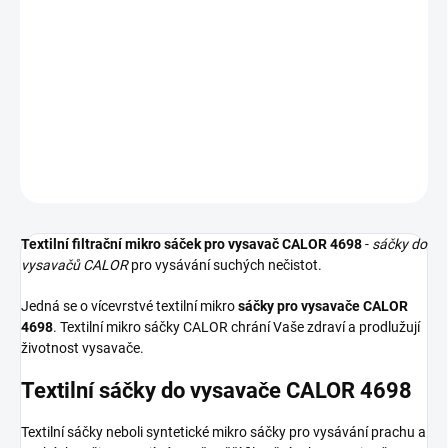
−
+
Přidat do košíku
Textilní sáčky do vysavače určené pro model CALOR 4698. V
balení naleznete 5 sáčků do vysavače s hygienickým uzavřením.
DETAILNÍ INFORMACE
ZEPTAT SE
HLÍDAT
Textilní filtrační mikro sáček pro vysavač CALOR 4698
-
sáčky do
vysavačů CALOR
pro vysávání suchých nečistot.
Jedná se o vícevrstvé textilní mikro
sáčky pro vysavače CALOR
4698
. Textilní mikro sáčky CALOR chrání Vaše zdraví a prodlužují
životnost vysavače.
Textilní sáčky do vysavače CALOR 4698
Textilní sáčky neboli syntetické mikro sáčky pro vysávání prachu a