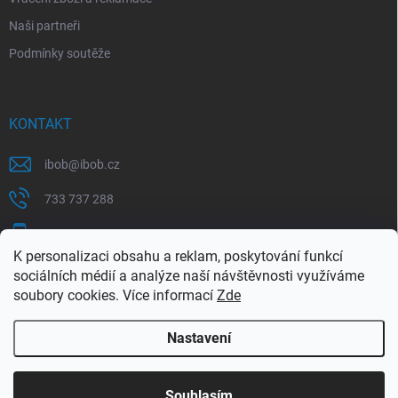
Naši partneři
Podmínky soutěže
KONTAKT
ibob
@
ibob.cz
733 737 288
607 069 561
K personalizaci obsahu a reklam, poskytování funkcí
Sledujte nás na Facebooku !
sociálních médií a analýze naší návštěvnosti využíváme
soubory cookies. Více informací
Zde
ibob_s.r.o/
Nastavení
Copyright 2026
ibob s.r.o.
. Všechna práva vyhrazena.
Upravit nastavení
cookies
Využijte naší letní akce, kde na Vás čeká spousta
Souhlasím