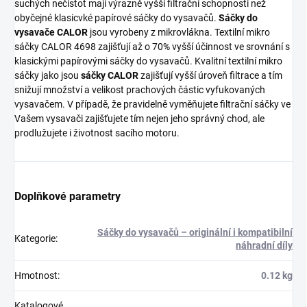
suchých nečistot mají výrazně vyšší filtrační schopnosti než
obyčejné klasicvké papírové sáčky do vysavačů.
Sáčky do
vysavače CALOR
jsou vyrobeny z mikrovlákna. Textilní mikro
sáčky CALOR 4698 zajišťují až o 70% vyšší účinnost ve srovnání s
klasickými papírovými sáčky do vysavačů. Kvalitní textilní mikro
sáčky jako jsou
sáčky CALOR
zajišťují vyšší úroveň filtrace a tím
snižují množství a velikost prachových částic vyfukovaných
vysavačem. V případě, že pravidelně vyměňujete filtrační sáčky ve
Vašem vysavači zajišťujete tím nejen jeho správný chod, ale
prodlužujete i životnost sacího motoru.
Doplňkové parametry
Sáčky do vysavačů – originální i kompatibilní
Kategorie
:
náhradní díly
Hmotnost
:
0.12 kg
Katalogové