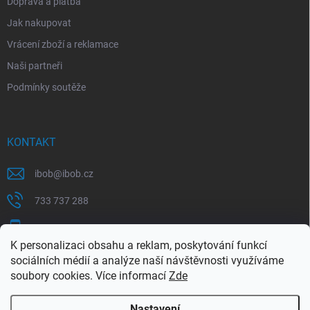
Doprava a platba
Jak nakupovat
Vrácení zboží a reklamace
Naši partneři
Podmínky soutěže
KONTAKT
ibob
@
ibob.cz
733 737 288
607 069 561
K personalizaci obsahu a reklam, poskytování funkcí
Sledujte nás na Facebooku !
sociálních médií a analýze naší návštěvnosti využíváme
soubory cookies. Více informací
Zde
ibob_s.r.o/
Nastavení