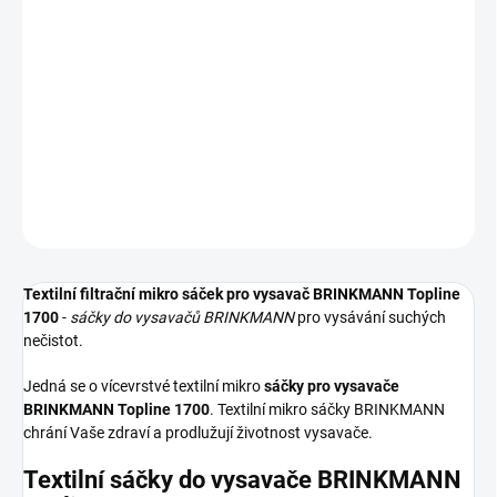
−
+
Přidat do košíku
Textilní sáčky do vysavače určené pro model BRINKMANN Topline
1700. V balení naleznete 5 sáčků do vysavače s hygienickým
uzavřením.
DETAILNÍ INFORMACE
ZEPTAT SE
HLÍDAT
Textilní filtrační mikro sáček pro vysavač BRINKMANN Topline
1700
-
sáčky do vysavačů BRINKMANN
pro vysávání suchých
nečistot.
Jedná se o vícevrstvé textilní mikro
sáčky pro vysavače
BRINKMANN Topline 1700
. Textilní mikro sáčky BRINKMANN
chrání Vaše zdraví a prodlužují životnost vysavače.
Textilní sáčky do vysavače BRINKMANN