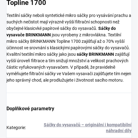
Topline 1700
Textilní sáčky neboli syntetické mikro sáčky pro vysávání prachu a
suchých nečistot mají výrazně vyšší filtrační schopnosti než
obyčejné klasicvké papírové sáčky do vysavačů.
Sáčky do
vysavače BRINKMANN
jsou vyrobeny z mikrovlákna. Textilní
mikro sáčky BRINKMANN Topline 1700 zajišťují až o 70% vyšší
účinnost ve srovnání s klasickými papírovými sáčky do vysavačů.
Kvalitní textilní mikro sáčky jako jsou
sáčky BRINKMANN
zajišťují
vyšší úroveň filtrace a tím snižují množství a velikost prachových
částic vyfukovaných vysavačem. V případě, že pravidelně
vyměňujete filtrační sáčky ve Vašem vysavači zajišťujete tím nejen
jeho správný chod, ale prodlužujete i životnost sacího motoru.
Doplňkové parametry
Sáčky do vysavačů – originální i kompatibilní
Kategorie
:
náhradní díly