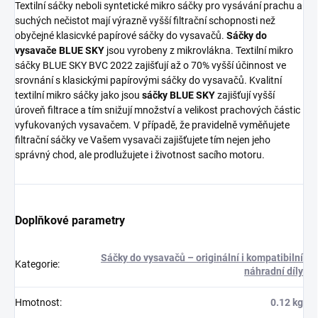
Textilní sáčky neboli syntetické mikro sáčky pro vysávání prachu a
suchých nečistot mají výrazně vyšší filtrační schopnosti než
obyčejné klasicvké papírové sáčky do vysavačů.
Sáčky do
vysavače BLUE SKY
jsou vyrobeny z mikrovlákna. Textilní mikro
sáčky BLUE SKY BVC 2022 zajišťují až o 70% vyšší účinnost ve
srovnání s klasickými papírovými sáčky do vysavačů. Kvalitní
textilní mikro sáčky jako jsou
sáčky BLUE SKY
zajišťují vyšší
úroveň filtrace a tím snižují množství a velikost prachových částic
vyfukovaných vysavačem. V případě, že pravidelně vyměňujete
filtrační sáčky ve Vašem vysavači zajišťujete tím nejen jeho
správný chod, ale prodlužujete i životnost sacího motoru.
Doplňkové parametry
Sáčky do vysavačů – originální i kompatibilní
Kategorie
:
náhradní díly
Hmotnost
:
0.12 kg