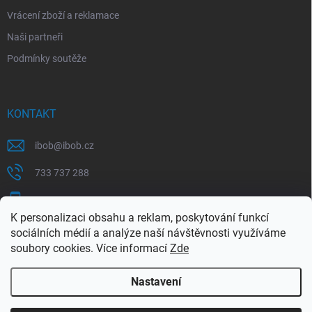
Vrácení zboží a reklamace
Naši partneři
Podmínky soutěže
KONTAKT
ibob
@
ibob.cz
733 737 288
607 069 561
K personalizaci obsahu a reklam, poskytování funkcí
Sledujte nás na Facebooku !
sociálních médií a analýze naší návštěvnosti využíváme
soubory cookies. Více informací
Zde
ibob_s.r.o/
Nastavení
Copyright 2026
ibob s.r.o.
. Všechna práva vyhrazena.
Upravit nastavení
cookies