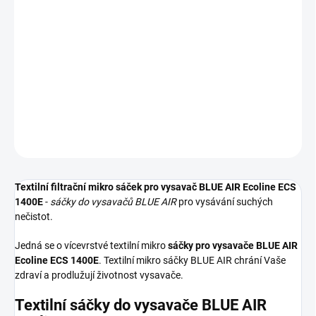
−
+
Přidat do košíku
Textilní sáčky do vysavače určené pro model BLUE AIR Ecoline
ECS 1400E. V balení naleznete 5 sáčků do vysavače s hygienickým
uzavřením.
DETAILNÍ INFORMACE
ZEPTAT SE
HLÍDAT
Textilní filtrační mikro sáček pro vysavač BLUE AIR Ecoline ECS
1400E
-
sáčky do vysavačů BLUE AIR
pro vysávání suchých
nečistot.
Jedná se o vícevrstvé textilní mikro
sáčky pro vysavače BLUE AIR
Ecoline ECS 1400E
. Textilní mikro sáčky BLUE AIR chrání Vaše
zdraví a prodlužují životnost vysavače.
Textilní sáčky do vysavače BLUE AIR