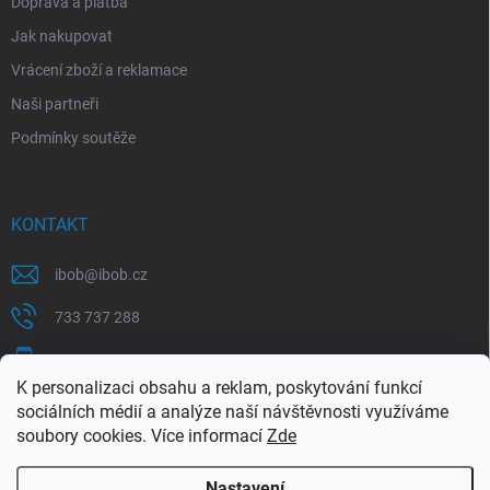
Doprava a platba
Jak nakupovat
Vrácení zboží a reklamace
Naši partneři
Podmínky soutěže
KONTAKT
ibob
@
ibob.cz
733 737 288
607 069 561
K personalizaci obsahu a reklam, poskytování funkcí
Sledujte nás na Facebooku !
sociálních médií a analýze naší návštěvnosti využíváme
soubory cookies. Více informací
Zde
ibob_s.r.o/
Nastavení