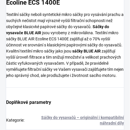
Ecoline ECS 1400E
Textilní sáčky neboli syntetické mikro sáčky pro vysávání prachu a
suchých nečistot mají výrazně vyšší filtrační schopnosti než
obyčejné klasicvké papírové sáčky do vysavačů.
Sáčky do
vysavače BLUE AIR
jsou vyrobeny z mikrovlákna. Textilní mikro
sáčky BLUE AIR Ecoline ECS 1400E zajišťují až o 70% vyšší
účinnost ve srovnání s klasickými papírovými sáčky do vysavačů.
Kvalitní textilní mikro sáčky jako jsou
sáčky BLUE AIR
zajišťují
vyšší úroveň filtrace a tím snižují množství a velikost prachových
částic vyfukovaných vysavačem. V případě, že pravidelně
vyměňujete filtrační sáčky ve Vašem vysavači zajišťujete tím nejen
jeho správný chod, ale prodlužujete i životnost sacího motoru.
Doplňkové parametry
Sáčky do vysavačů – originální i kompatibilní
Kategorie
:
náhradní díly