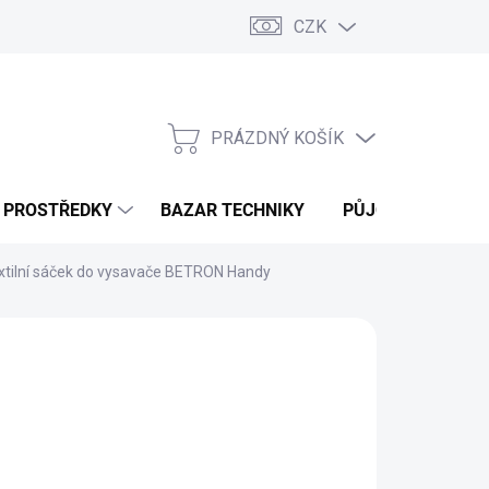
CZK
PRÁZDNÝ KOŠÍK
NÁKUPNÍ
KOŠÍK
Í PROSTŘEDKY
BAZAR TECHNIKY
PŮJČOVNA
V
xtilní sáček do vysavače BETRON Handy