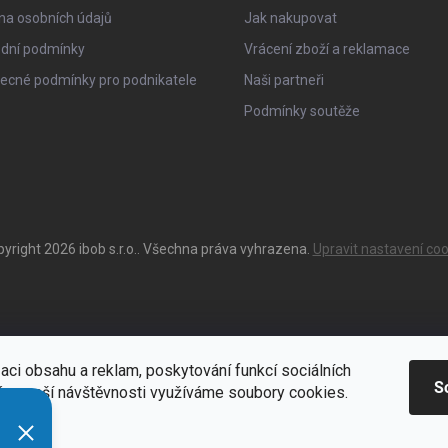
na osobních údajů
Jak nakupovat
dní podmínky
Vrácení zboží a reklamace
ecné podmínky pro podnikatele
Naši partneři
Podmínky soutěže
pyright 2026
ibob s.r.o.
. Všechna práva vyhrazena.
Upravit nastavení coo
aci obsahu a reklam, poskytování funkcí sociálních
S
ýze naší návštěvnosti využíváme soubory cookies.
ací
Zde