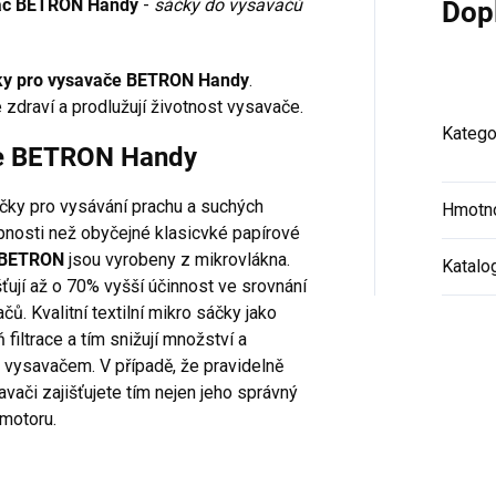
avač BETRON Handy
-
sáčky do vysavačů
Dop
ky pro vysavače BETRON Handy
.
zdraví a prodlužují životnost vysavače.
Katego
ače BETRON Handy
áčky pro vysávání prachu a suchých
Hmotn
hopnosti než obyčejné klasicvké papírové
 BETRON
jsou vyrobeny z mikrovlákna.
Katalo
ťují až o 70% vyšší účinnost ve srovnání
ů. Kvalitní textilní mikro sáčky jako
ň filtrace a tím snižují množství a
 vysavačem. V případě, že pravidelně
vači zajišťujete tím nejen jeho správný
 motoru.