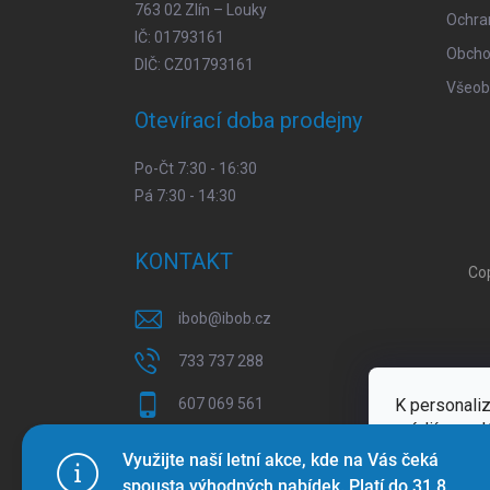
763 02 Zlín – Louky
Ochra
IČ: 01793161
Obcho
DIČ: CZ01793161
Všeob
Otevírací doba prodejny
Po-Čt 7:30 - 16:30
Pá 7:30 - 14:30
KONTAKT
Co
ibob
@
ibob.cz
733 737 288
K personaliz
607 069 561
médií a anal
Sledujte nás na Facebooku !
Více inform
Využijte naší letní akce, kde na Vás čeká
spousta výhodných nabídek. Platí do 31.8.
ibob_s.r.o/