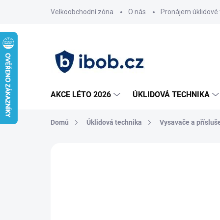
Přejít
Velkoobchodní zóna
O nás
Pronájem úklidové 
na
obsah
AKCE LÉTO 2026
ÚKLIDOVÁ TECHNIKA
Domů
Úklidová technika
Vysavače a přísluš
Neohodnoceno
Podrobnosti hodnoce