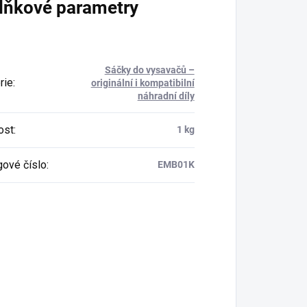
lňkové parametry
Sáčky do vysavačů –
rie
:
originální i kompatibilní
náhradní díly
ost
:
1 kg
gové číslo
:
EMB01K