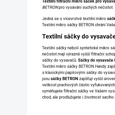
Textilní filtrační mikro sáček pro vys
BETRON
pro vysávání suchých nečistot.
Jedná se o vícevrstvé textilní mikro
sáč
Textilní mikro sáčky BETRON chrání Vaše 
Textilní sáčky do vysav
Textilní sáčky neboli syntetické mikro s
nečistot mají výrazně vyšší filtrační sc
sáčky do vysavačů.
Sáčky do vysavače
Textilní mikro sáčky BETRON Handy zajiš
s klasickými papírovými sáčky do vysavač
jsou
sáčky BETRON
zajišťují vyšší úrove
velikost prachových částic vyfukovaných
vyměňujete filtrační sáčky ve Vašem vysa
chod, ale prodlužujete i životnost sacího