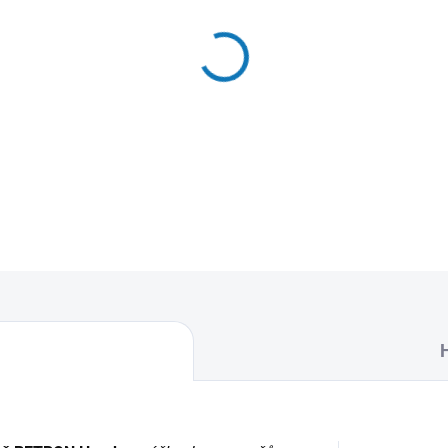
MŮŽEME DORUČIT DO:
11.8.2
−
+
Textilní sáčky do vysavače 
naleznete 5 sáčků do vysava
DETAILNÍ INFORMACE