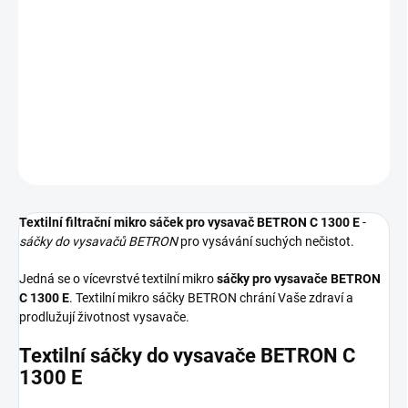
−
+
Přidat do košíku
Textilní sáčky do vysavače určené pro model BETRON C 1300 E. V
balení naleznete 5 sáčků do vysavače s hygienickým uzavřením.
DETAILNÍ INFORMACE
ZEPTAT SE
HLÍDAT
Textilní filtrační mikro sáček pro vysavač BETRON C 1300 E
-
sáčky do vysavačů BETRON
pro vysávání suchých nečistot.
Jedná se o vícevrstvé textilní mikro
sáčky pro vysavače BETRON
C 1300 E
. Textilní mikro sáčky BETRON chrání Vaše zdraví a
prodlužují životnost vysavače.
Textilní sáčky do vysavače BETRON C
1300 E