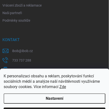
Vrácení zboží a reklamace
Naši partneři
Podmínky soutěže
KONTAKT
ibob
@
ibob.cz
733 737 288
607 069 561
K personalizaci obsahu a reklam, poskytování funkcí
Sledujte nás na Facebooku !
sociálních médií a analýze naší návštěvnosti využíváme
soubory cookies. Více informací
Zde
ibob_s.r.o/
Nastavení
Copyright 2026
ibob s.r.o.
. Všechna práva vyhrazena.
Upravit nastavení
cookies