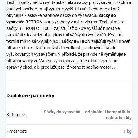
Textilní sáčky neboli syntetické mikro sáčky pro vysávání prachu a
suchých nečistot mají výrazně vyšší filtrační schopnosti než
obyčejné klasicvké papírové sáčky do vysavačů.
Sáčky do
vysavače BETRON
jsou vyrobeny z mikrovlákna. Textilní mikro
sáčky BETRON C 1300 E zajišťují až o 70% vyšší účinnost ve
srovnání s klasickými papírovými sáčky do vysavačů. Kvalitní
textilní mikro sáčky jako jsou
sáčky BETRON
zajišťují vyšší úroveň
filtrace a tím snižují množství a velikost prachových částic
vyfukovaných vysavačem. V případě, že pravidelně vyměňujete
filtrační sáčky ve Vašem vysavači zajišťujete tím nejen jeho
správný chod, ale prodlužujete i životnost sacího motoru.
Doplňkové parametry
Sáčky do vysavačů – originální i kompatibilní
Kategorie
:
náhradní díly
Hmotnost
:
1 kg