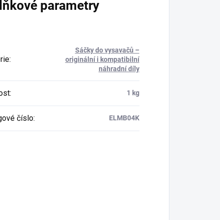
lňkové parametry
Sáčky do vysavačů –
rie
:
originální i kompatibilní
náhradní díly
ost
:
1 kg
gové číslo
:
ELMB04K