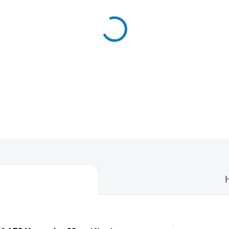
MŮŽEME DORUČIT DO:
12.8.2
−
+
Textilní sáčky do vysavače u
naleznete 4 sáčky do vysava
DETAILNÍ INFORMACE