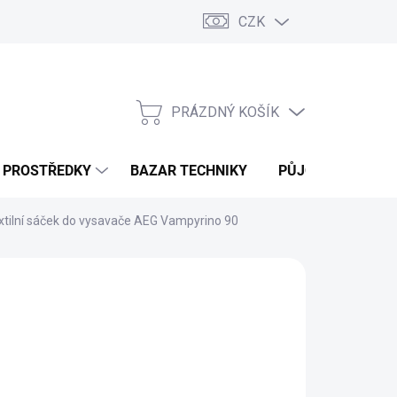
CZK
PRÁZDNÝ KOŠÍK
NÁKUPNÍ
KOŠÍK
Í PROSTŘEDKY
BAZAR TECHNIKY
PŮJČOVNA
V
xtilní sáček do vysavače AEG Vampyrino 90