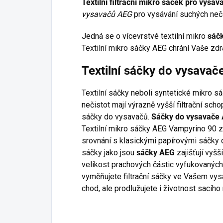
Textilní filtrační mikro sáček pro vys
vysavačů AEG
pro vysávání suchých neči
Jedná se o vícevrstvé textilní mikro
sáč
Textilní mikro sáčky AEG chrání Vaše zdr
Textilní sáčky do vysava
Textilní sáčky neboli syntetické mikro s
nečistot mají výrazně vyšší filtrační sc
sáčky do vysavačů.
Sáčky do vysavače
Textilní mikro sáčky AEG Vampyrino 90 za
srovnání s klasickými papírovými sáčky d
sáčky jako jsou
sáčky AEG
zajišťují vyšš
velikost prachových částic vyfukovaných
vyměňujete filtrační sáčky ve Vašem vysa
chod, ale prodlužujete i životnost sacího