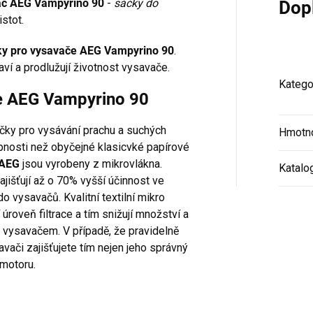
avač AEG Vampyrino 90
-
sáčky do
Dop
stot.
ky pro vysavače AEG Vampyrino 90
.
aví a prodlužují životnost vysavače.
Katego
če AEG Vampyrino 90
áčky pro vysávání prachu a suchých
Hmotn
hopnosti než obyčejné klasicvké papírové
 AEG
jsou vyrobeny z mikrovlákna.
Katalo
jišťují až o 70% vyšší účinnost ve
o vysavačů. Kvalitní textilní mikro
í úroveň filtrace a tím snižují množství a
 vysavačem. V případě, že pravidelně
vači zajišťujete tím nejen jeho správný
 motoru.