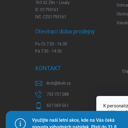
763 02 Zlín – Louky
Ochra
IČ: 01793161
Obcho
DIČ: CZ01793161
Všeob
Otevírací doba prodejny
Po-Čt 7:30 - 16:30
Pá 7:30 - 14:30
KONTAKT
Co
ibob
@
ibob.cz
733 737 288
K personaliz
607 069 561
médií a anal
Sledujte nás na Facebooku !
Více inform
Využijte naší letní akce, kde na Vás čeká
spousta výhodných nabídek. Platí do 31.8.
ibob_s.r.o/