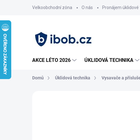
Přejít
Velkoobchodní zóna
O nás
Pronájem úklidové 
na
obsah
AKCE LÉTO 2026
ÚKLIDOVÁ TECHNIKA
Domů
Úklidová technika
Vysavače a přísluš
Neohodnoceno
Podrobnosti hodnoce