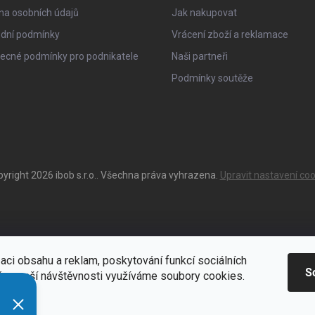
na osobních údajů
Jak nakupovat
dní podmínky
Vrácení zboží a reklamace
ecné podmínky pro podnikatele
Naši partneři
Podmínky soutěže
pyright 2026
ibob s.r.o.
. Všechna práva vyhrazena.
Upravit nastavení coo
aci obsahu a reklam, poskytování funkcí sociálních
S
ýze naší návštěvnosti využíváme soubory cookies.
ací
Zde