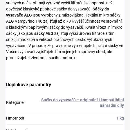
suchých nečistot mají výrazně vyšší filtrační schopnosti než
obyčejné klasicvké papírové sáčky do vysavačů.
Sáčky do
vysavače AEG
jsou vyrobeny z mikrovlákna. Textilní mikro sáčky
AEG Vampyrino 140 zajišťují až o 70% vyšší účinnost ve srovnání
s klasickými papírovými sáčky do vysavačů. Kvalitní textilní mikro
sáčky jako jsou
sáčky AEG
zajišťují vyšší úroveň filtrace a tím
snižují množství a velikost prachových částic vyfukovaných
vysavačem. V případě, že pravidelně vyměňujete filtrační sáčky ve
Vašem vysavači zajišťujete tím nejen jeho správný chod, ale
prodlužujete i životnost sacího motoru.
Doplňkové parametry
Sáčky do vysavačů – originální i kompatibilní
Kategorie
:
náhradní díly
Hmotnost
:
1 kg