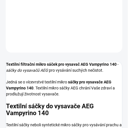
Textilní sáčky do vysavače určené pro model AEG Vampyrino 140.
V balení naleznete 4 sáčky do vysavače s hygienickým uzavřením.
DETAILNÍ INFORMACE
ZEPTAT SE
HLÍDAT
Textilní filtrační mikro sáček pro vysavač AEG Vampyrino 140
-
sáčky do vysavačů AEG
pro vysávání suchých nečistot.
Jedná se o vícevrstvé textilní mikro
sáčky pro vysavače AEG
Vampyrino 140
. Textilní mikro sáčky AEG chrání Vaše zdraví a
prodlužují životnost vysavače.
Textilní sáčky do vysavače AEG
Vampyrino 140
Textilní sáčky neboli syntetické mikro sáčky pro vysávání prachu a