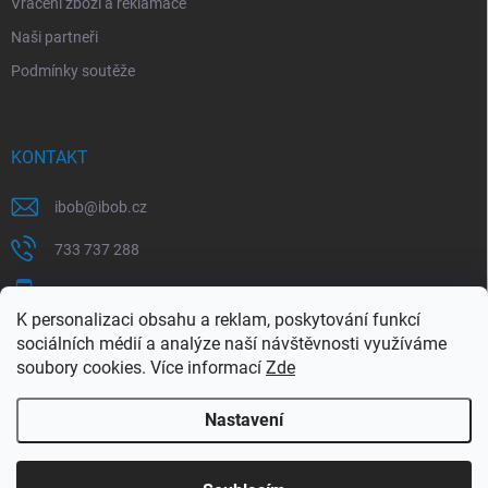
Vrácení zboží a reklamace
Naši partneři
Podmínky soutěže
KONTAKT
ibob
@
ibob.cz
733 737 288
607 069 561
K personalizaci obsahu a reklam, poskytování funkcí
Sledujte nás na Facebooku !
sociálních médií a analýze naší návštěvnosti využíváme
soubory cookies. Více informací
Zde
ibob_s.r.o/
Nastavení
Copyright 2026
ibob s.r.o.
. Všechna práva vyhrazena.
Upravit nastavení
cookies
Využijte naší letní akce, kde na Vás čeká spousta