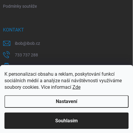
Podmínky soutěže
KONTAKT
ibob
@
ibob.cz
733 737 288
607 069 561
K personalizaci obsahu a reklam, poskytování funkcí
Sledujte nás na Facebooku !
sociálních médií a analýze naší návštěvnosti využíváme
soubory cookies. Více informací
Zde
ibob_s.r.o/
Nastavení
Copyright 2026
ibob s.r.o.
. Všechna práva vyhrazena.
Upravit nastavení
cookies
Využijte naší letní akce, kde na Vás čeká spousta
Souhlasím
výhodných nabídek. Platí do 31.8.