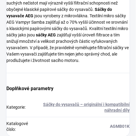
suchých nečistot mají výrazně vyšší filtrační schopnosti než
obyčejné klasické papírové sáčky do vysavačů.
Sáčky do
vysavače AEG
jsou vyrobeny z mikrovlákna. Textilní mikro sáčky
AEG Vampyr Samba zajišťují až o 70% vyšší účinnost ve srovnání
s klasickými papírovými sáčky do vysavačů. Kvalitní textilní mikro
sáčky jako jsou
sáčky AEG
zajišťují vyšší úroveň filtrace a tím
snižují množství a velikost prachových částic vyfukovaných
vysavačem. V případě, že pravidelně vyměňujete filtrační sáčky ve
Vašem vysavači zajišťujete tím nejen jeho správný chod, ale
prodlužujete i životnost sacího motoru.
Doplňkové parametry
Sáčky do vysavačů – originální i kompatibilní
Kategorie
:
náhradní díly
Katalogové
AGMB01K
číslo
: