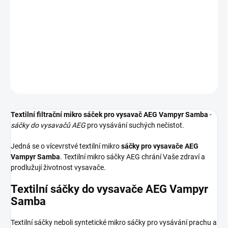
Textilní sáčky do vysavače určené pro model AEG Vampyr Samba.
V balení naleznete 4 sáčky do vysavače s hygienickým uzavřením.
DETAILNÍ INFORMACE
ZEPTAT SE
HLÍDAT
Textilní filtrační mikro sáček pro vysavač AEG Vampyr Samba
-
sáčky do vysavačů AEG
pro vysávání suchých nečistot.
Jedná se o vícevrstvé textilní mikro
sáčky pro vysavače AEG
Vampyr Samba
. Textilní mikro sáčky AEG chrání Vaše zdraví a
prodlužují životnost vysavače.
Textilní sáčky do vysavače AEG Vampyr
Samba
Textilní sáčky neboli syntetické mikro sáčky pro vysávání prachu a