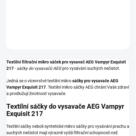
Textilní sáček do vysavače AEG Vampyr Exquisit 217
DETAILNÍ INFORMACE
ZEPTAT SE
HLÍDAT
Textilní filtrační mikro sáček pro vysavač AEG Vampyr Exquisit
217
-
sáčky do vysavačů AEG
pro vysávání suchých nečistot.
Jedná se o vícevrstvé textilní mikro
sáčky pro vysavače AEG
Vampyr Exquisit 217
. Textilní mikro sáčky AEG chrání Vaše zdraví
a prodlužují životnost vysavače.
Textilní sáčky do vysavače AEG Vampyr
Exquisit 217
Textilní sáčky neboli syntetické mikro sáčky pro vysávání prachu a
suchých nečistot mají výrazně vyšší filtrační schopnosti než