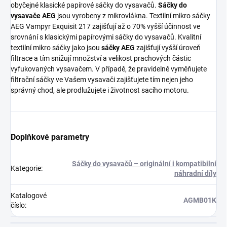
obyčejné klasické papírové sáčky do vysavačů.
Sáčky do
vysavače AEG
jsou vyrobeny z mikrovlákna. Textilní mikro sáčky
AEG Vampyr Exquisit 217 zajišťují až o 70% vyšší účinnost ve
srovnání s klasickými papírovými sáčky do vysavačů. Kvalitní
textilní mikro sáčky jako jsou
sáčky AEG
zajišťují vyšší úroveň
filtrace a tím snižují množství a velikost prachových částic
vyfukovaných vysavačem. V případě, že pravidelně vyměňujete
filtrační sáčky ve Vašem vysavači zajišťujete tím nejen jeho
správný chod, ale prodlužujete i životnost sacího motoru.
Doplňkové parametry
Sáčky do vysavačů – originální i kompatibilní
Kategorie
:
náhradní díly
Katalogové
AGMB01K
číslo
: