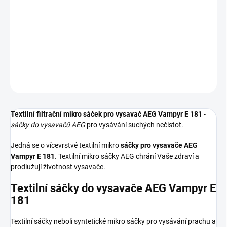
Textilní sáčky do vysavače určené pro model AEG Vampyr E 181. V
balení naleznete 4 sáčky do vysavače s hygienickým uzavřením.
DETAILNÍ INFORMACE
ZEPTAT SE
HLÍDAT
Textilní filtrační mikro sáček pro vysavač AEG Vampyr E 181
-
sáčky do vysavačů AEG
pro vysávání suchých nečistot.
Jedná se o vícevrstvé textilní mikro
sáčky pro vysavače AEG
Vampyr E 181
. Textilní mikro sáčky AEG chrání Vaše zdraví a
prodlužují životnost vysavače.
Textilní sáčky do vysavače AEG Vampyr E
181
Textilní sáčky neboli syntetické mikro sáčky pro vysávání prachu a