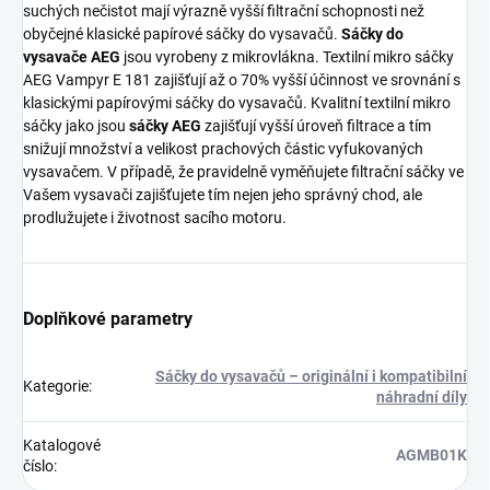
suchých nečistot mají výrazně vyšší filtrační schopnosti než
obyčejné klasické papírové sáčky do vysavačů.
Sáčky do
vysavače AEG
jsou vyrobeny z mikrovlákna. Textilní mikro sáčky
AEG Vampyr E 181 zajišťují až o 70% vyšší účinnost ve srovnání s
klasickými papírovými sáčky do vysavačů. Kvalitní textilní mikro
sáčky jako jsou
sáčky AEG
zajišťují vyšší úroveň filtrace a tím
snižují množství a velikost prachových částic vyfukovaných
vysavačem. V případě, že pravidelně vyměňujete filtrační sáčky ve
Vašem vysavači zajišťujete tím nejen jeho správný chod, ale
prodlužujete i životnost sacího motoru.
Doplňkové parametry
Sáčky do vysavačů – originální i kompatibilní
Kategorie
:
náhradní díly
Katalogové
AGMB01K
číslo
: