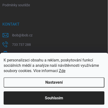
Podmínky soutěže
KONTAKT
ibob
@
ibob.cz
733 737 288
607 069 561
K personalizaci obsahu a reklam, poskytování funkcí
Sledujte nás na Facebooku !
sociálních médií a analýze naší návštěvnosti využíváme
soubory cookies. Více informací
Zde
ibob_s.r.o/
Nastavení
Copyright 2026
ibob s.r.o.
. Všechna práva vyhrazena.
Upravit nastavení
cookies
Využijte naší letní akce, kde na Vás čeká spousta
Souhlasím
výhodných nabídek. Platí do 31.8.