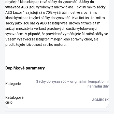
obyčejné klasické papírové sáčky do vysavačů.
Sáčky do
vysavače AEG
jsou vyrobeny z mikrovlákna. Textilní mikro sáčky
AEG Luxor 1 zajišťují až o 70% vyšší účinnost ve srovnání s
klasickými papírovými sáčky do vysavačů. Kvalitní textilní mikro
sáčky jako jsou
sáčky AEG
zajišťují vyšší úroveň filtrace a tím
snižují množství a velikost prachových částic vyfukovaných
vysavačem. V případě, že pravidelně vyměňujete filtrační sáčky ve
Vašem vysavači zajišťujete tím nejen jeho správný chod, ale
prodlužujete i životnost sacího motoru.
Doplňkové parametry
Sáčky do vysavačů – originální i kompatibilní
Kategorie
:
náhradní díly
Katalogové
AGMB01K
číslo
: