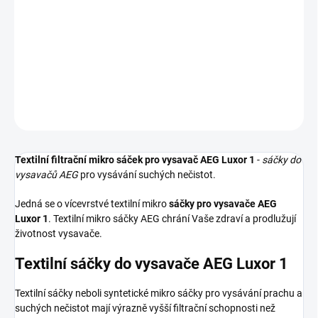
Textilní sáčky do vysavače určené pro model AEG Luxor 1. V balení
naleznete 4 sáčky do vysavače s hygienickým uzavřením.
DETAILNÍ INFORMACE
ZEPTAT SE
HLÍDAT
Textilní filtrační mikro sáček pro vysavač AEG Luxor 1
-
sáčky do
vysavačů AEG
pro vysávání suchých nečistot.
Jedná se o vícevrstvé textilní mikro
sáčky pro vysavače AEG
Luxor 1
. Textilní mikro sáčky AEG chrání Vaše zdraví a prodlužují
životnost vysavače.
Textilní sáčky do vysavače AEG Luxor 1
Textilní sáčky neboli syntetické mikro sáčky pro vysávání prachu a
suchých nečistot mají výrazně vyšší filtrační schopnosti než