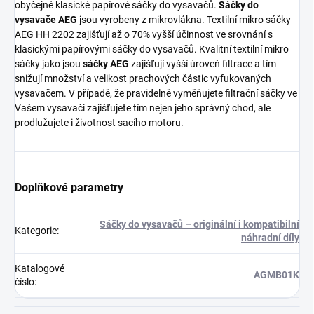
obyčejné klasické papírové sáčky do vysavačů.
Sáčky do
vysavače AEG
jsou vyrobeny z mikrovlákna. Textilní mikro sáčky
AEG HH 2202 zajišťují až o 70% vyšší účinnost ve srovnání s
klasickými papírovými sáčky do vysavačů. Kvalitní textilní mikro
sáčky jako jsou
sáčky AEG
zajišťují vyšší úroveň filtrace a tím
snižují množství a velikost prachových částic vyfukovaných
vysavačem. V případě, že pravidelně vyměňujete filtrační sáčky ve
Vašem vysavači zajišťujete tím nejen jeho správný chod, ale
prodlužujete i životnost sacího motoru.
Doplňkové parametry
Sáčky do vysavačů – originální i kompatibilní
Kategorie
:
náhradní díly
Katalogové
AGMB01K
číslo
: