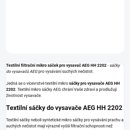
Textilní sáčky do vysavače určené pro model AEG HH 2202. V
balení naleznete 4 sáčky do vysavače s hygienickým uzavřením.
DETAILNÍ INFORMACE
ZEPTAT SE
HLÍDAT
Textilní filtrační mikro sáček pro vysavač AEG HH 2202
-
sáčky
do vysavačů AEG
pro vysávání suchých nečistot.
Jedná se o vícevrstvé textilní mikro
sáčky pro vysavače AEG HH
2202
. Textilní mikro sáčky AEG chrání Vaše zdraví a prodlužují
životnost vysavače.
Textilní sáčky do vysavače AEG HH 2202
Textilní sáčky neboli syntetické mikro sáčky pro vysávání prachu a
suchých nečistot mají výrazně vyšší filtrační schopnosti než