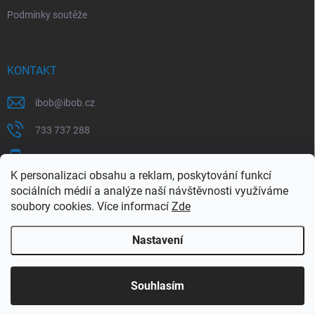
Podmínky soutěže
KONTAKT
ibob
@
ibob.cz
733 737 288
607 069 561
K personalizaci obsahu a reklam, poskytování funkcí
Sledujte nás na Facebooku !
sociálních médií a analýze naší návštěvnosti využíváme
soubory cookies. Více informací
Zde
ibob_s.r.o/
Nastavení
Copyright 2026
ibob s.r.o.
. Všechna práva vyhrazena.
Upravit nastavení
cookies
Využijte naší letní akce, kde na Vás čeká spousta
Souhlasím
výhodných nabídek. Platí do 31.8.