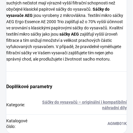
suchých nečistot mají výrazně vyšší filtrační schopnosti než
obyčejné klasické papírové sáčky do vysavačů.
Sáčky do
vysavače AEG
jsou vyrobeny z mikrovlákna. Textilní mikro sáčky
AEG Ergo Essence AE 2000 Trio zajišťují až o 70% vyšší účinnost
ve srovnání s klasickými papírovými sáčky do vysavačů. Kvalitní
textilní mikro sáčky jako jsou
sáčky AEG
zajišťují vyšší úroveň
filtrace a tím snižují množství a velikost prachových částic
vyfukovaných vysavačem. V případě, že pravidelně vyměňujete
filtrační sáčky ve Vašem vysavači zajišťujete tím nejen jeho
správný chod, ale prodlužujete i životnost sacího motoru.
Doplňkové parametry
Sáčky do vysavačů – originální i kompatibilní
Kategorie
:
náhradní díly
Katalogové
AGMB01K
číslo
: