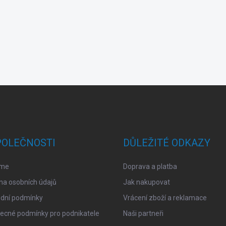
POLEČNOSTI
DŮLEŽITÉ ODKAZY
sme
Doprava a platba
na osobních údajů
Jak nakupovat
dní podmínky
Vrácení zboží a reklamace
ecné podmínky pro podnikatele
Naši partneři