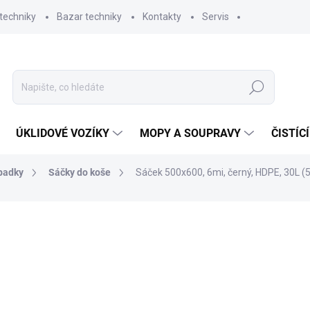
techniky
Bazar techniky
Kontakty
Servis
Hledat
ÚKLIDOVÉ VOZÍKY
MOPY A SOUPRAVY
ČISTÍC
dpadky
Sáčky do koše
Sáček 500x600, 6mi, černý, HDPE, 30L (50
ní
22,75 Kč
18,80 Kč bez DPH
Měrná
SKLADEM
(76 KS)
cena:
MŮŽEME DORUČIT DO:
11.8.2