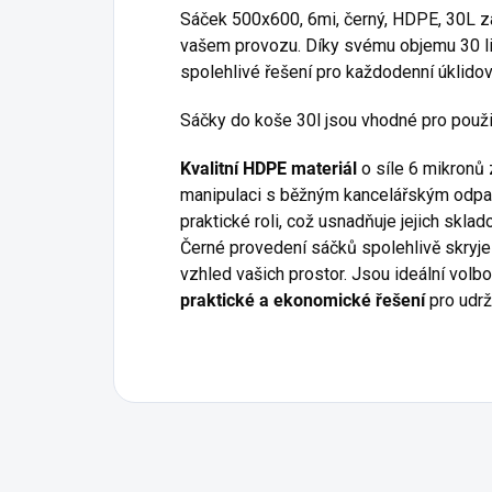
Sáček 500x600, 6mi, černý, HDPE, 30L zaj
vašem provozu. Díky svému objemu 30 l
spolehlivé řešení pro každodenní úklidov
Sáčky do koše 30l jsou vhodné pro použit
Kvalitní HDPE materiál
o síle 6 mikronů
manipulaci s běžným kancelářským odpa
praktické roli, což usnadňuje jejich skla
Černé provedení sáčků spolehlivě skryje
vzhled vašich prostor. Jsou ideální volbo
praktické a ekonomické řešení
pro udrž