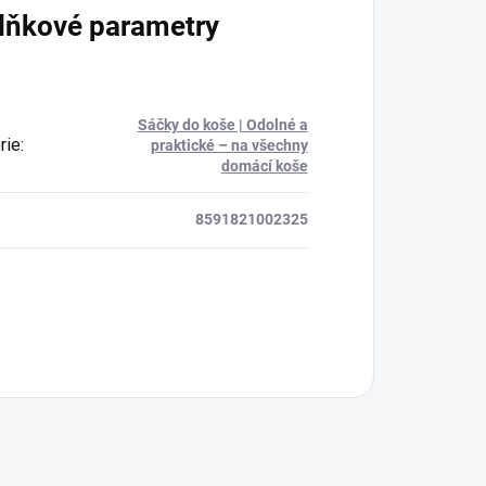
lňkové parametry
Sáčky do koše | Odolné a
rie
:
praktické – na všechny
domácí koše
8591821002325