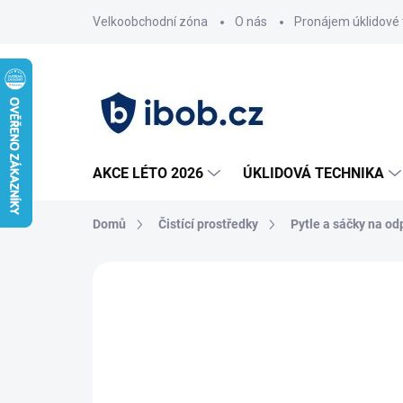
Přejít
Velkoobchodní zóna
O nás
Pronájem úklidové 
na
obsah
AKCE LÉTO 2026
ÚKLIDOVÁ TECHNIKA
Domů
Čistící prostředky
Pytle a sáčky na o
Neohodnoceno
Podrobnosti hodnoce