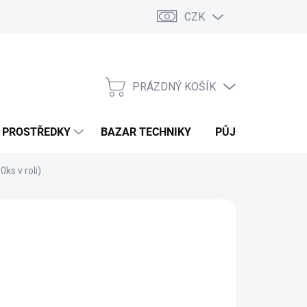
CZK
PRÁZDNÝ KOŠÍK
NÁKUPNÍ
KOŠÍK
Í PROSTŘEDKY
BAZAR TECHNIKY
PŮJČOVNA
V
ks v roli)
026
MOŽNOSTI DORUČENÍ