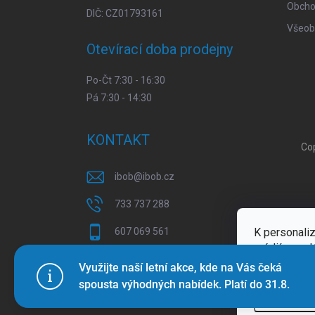
Obcho
DIČ: CZ01793161
Všeob
Otevírací doba prodejny
Po-Čt 7:30 - 16:30
Pá 7:30 - 14:30
KONTAKT
Co
ibob
@
ibob.cz
733 737 288
607 069 561
K personaliz
médií a anal
Sledujte nás na Facebooku !
Více inform
Využijte naší letní akce, kde na Vás čeká
spousta výhodných nabídek. Platí do 31.8.
ibob_s.r.o/
Nastaven