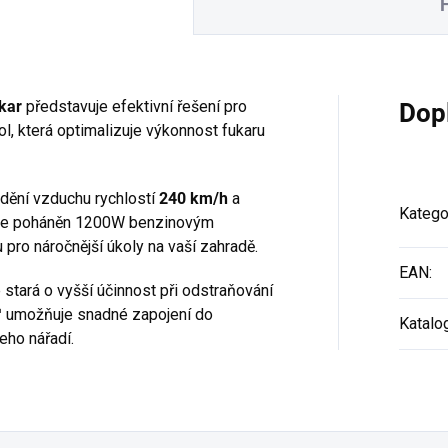
kar
představuje efektivní řešení pro
Dop
l, která optimalizuje výkonnost fukaru
dění vzduchu rychlostí
240 km/h
a
Katego
 je poháněn 1200W benzinovým
 pro náročnější úkoly na vaší zahradě.
EAN
:
stará o vyšší účinnost při odstraňování
™ umožňuje snadné zapojení do
Katalo
eho nářadí.