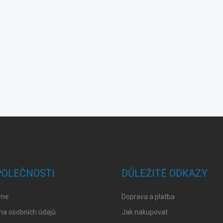
POLEČNOSTI
DŮLEŽITÉ ODKAZY
sme
Doprava a platba
na osobních údajů
Jak nakupovat