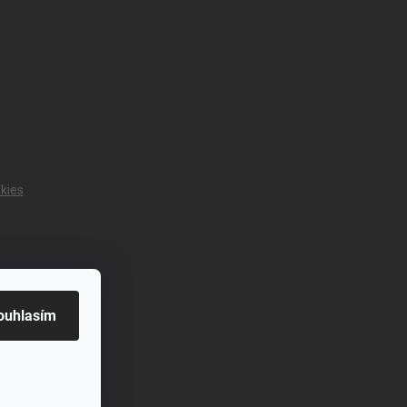
kies
ouhlasím