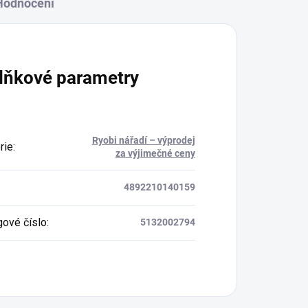
Hodnocení
lňkové parametry
Ryobi nářadí – výprodej
rie
:
za výjimečné ceny
4892210140159
gové číslo
:
5132002794