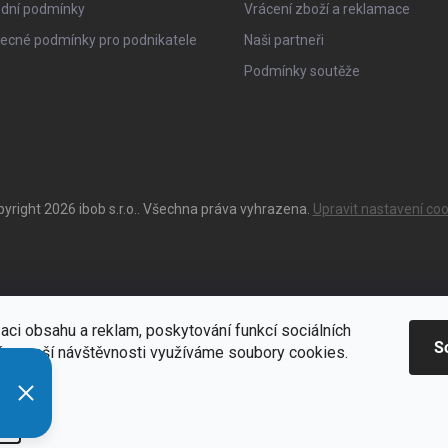
dní podmínky
Vrácení zboží a reklamace
ecné podmínky pro podnikatele
Naši partneři
Podmínky soutěže
pyright 2026
ibob s.r.o.
. Všechna práva vyhrazena.
Upravit nastavení coo
aci obsahu a reklam, poskytování funkcí sociálních
S
ýze naší návštěvnosti využíváme soubory cookies.
ací
Zde
í