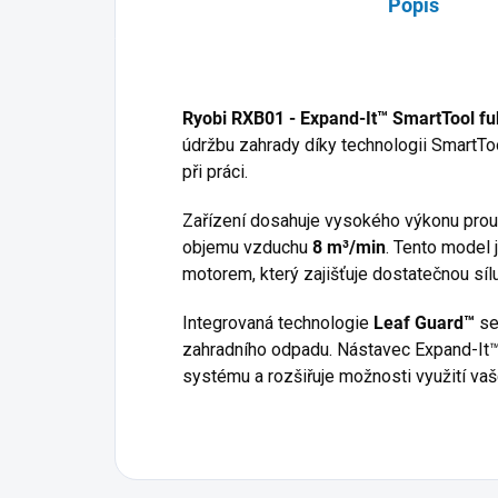
Popis
Ryobi RXB01 - Expand-It™ SmartTool fu
údržbu zahrady díky technologii SmartToo
při práci.
Zařízení dosahuje vysokého výkonu prou
objemu vzduchu
8 m³/min
. Tento model
motorem, který zajišťuje dostatečnou sílu
Integrovaná technologie
Leaf Guard™
se 
zahradního odpadu. Nástavec Expand-It
systému a rozšiřuje možnosti využití vaš