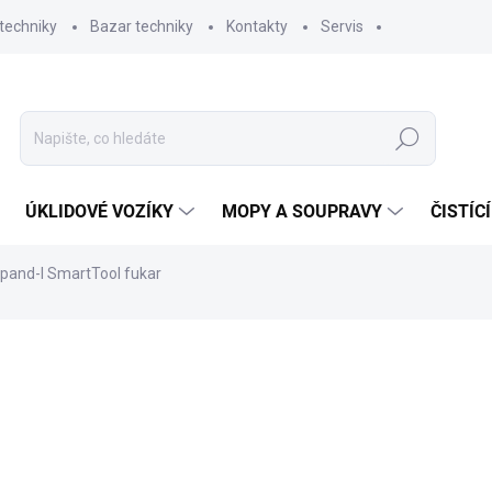
techniky
Bazar techniky
Kontakty
Servis
Hledat
ÚKLIDOVÉ VOZÍKY
MOPY A SOUPRAVY
ČISTÍC
pand-I SmartTool fukar
ní
ZNAČKA:
RYOBI
1 985,61 Kč
1 
888 Kč bez DPH
Měrná
SKLADEM
(2 KS)