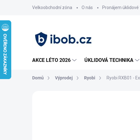
Přejít
Velkoobchodní zóna
O nás
Pronájem úklidové 
na
obsah
AKCE LÉTO 2026
ÚKLIDOVÁ TECHNIKA
Domů
Výprodej
Ryobi
Ryobi RXB01 - Ex
Neohodnoceno
Podrobnosti hodnoce
AKCE
VÝPRODEJ