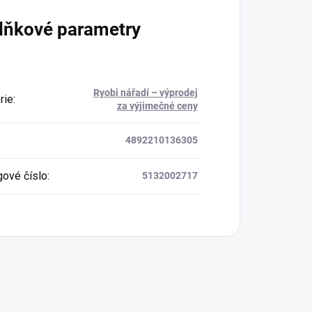
lňkové parametry
Ryobi nářadí – výprodej
rie
:
za výjimečné ceny
4892210136305
gové číslo
:
5132002717