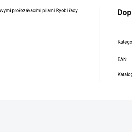
čovými prořezávacími pilami Ryobi řady
Dop
Katego
EAN
:
Katalo