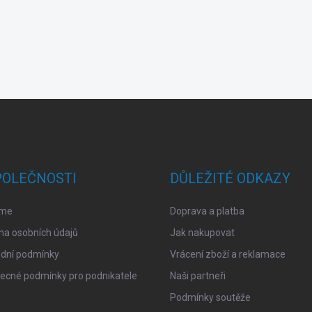
POLEČNOSTI
DŮLEŽITÉ ODKAZY
sme
Doprava a platba
na osobních údajů
Jak nakupovat
dní podmínky
Vrácení zboží a reklamace
ecné podmínky pro podnikatele
Naši partneři
Podmínky soutěže