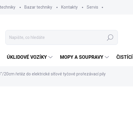
techniky
Bazar techniky
Kontakty
Servis
Hledat
ÚKLIDOVÉ VOZÍKY
MOPY A SOUPRAVY
ČISTÍC
"/20cm řetěz do elektrické síťové tyčové prořezávací pily
ní
ZNAČKA:
RYOBI
546,92 Kč
369
305 Kč bez DPH
Měrná
SKLADEM
(3 KS)