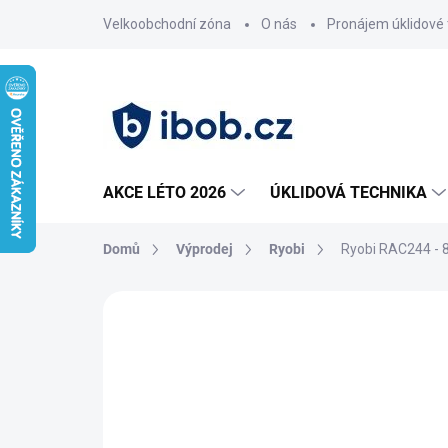
Přejít
Velkoobchodní zóna
O nás
Pronájem úklidové 
na
obsah
AKCE LÉTO 2026
ÚKLIDOVÁ TECHNIKA
Domů
Výprodej
Ryobi
Ryobi RAC244 - 8
Neohodnoceno
Podrobnosti hodnoce
AKCE
VÝPRODEJ