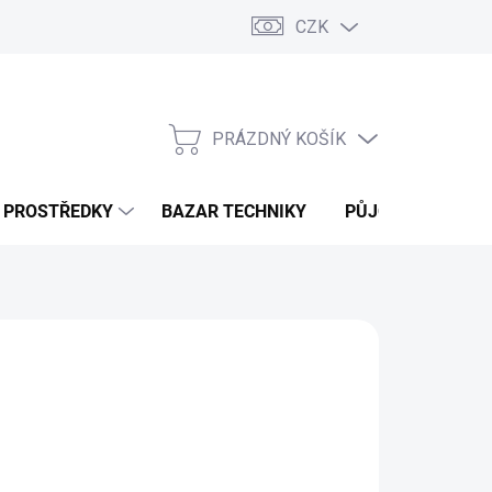
CZK
PRÁZDNÝ KOŠÍK
NÁKUPNÍ
KOŠÍK
Í PROSTŘEDKY
BAZAR TECHNIKY
PŮJČOVNA
V
,05 Kč