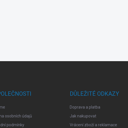
POLEČNOSTI
DŮLEŽITÉ ODKAZY
sme
Doprava a platba
na osobních údajů
Jak nakupovat
dní podmínky
Vrácení zboží a reklamace