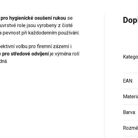
 pro hygienické osušení rukou
se
Dop
vrstvé role jsou vyrobeny z čisté
 a pevnost při každodenním používání.
fektivní volbu pro firemní zázemí i
 pro středové odvíjení
je výměna rolí
Katego
dná.
EAN
:
Materi
Barva
:
Rozměr