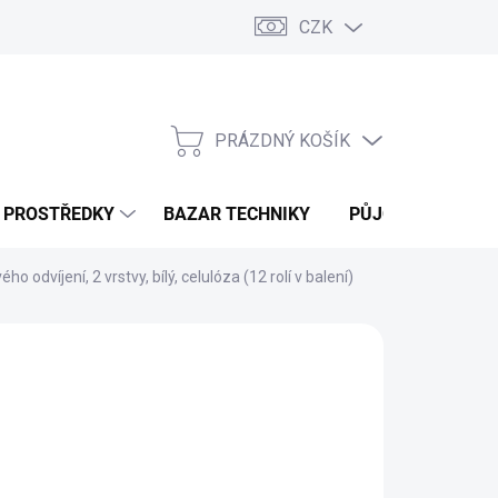
CZK
PRÁZDNÝ KOŠÍK
NÁKUPNÍ
KOŠÍK
Í PROSTŘEDKY
BAZAR TECHNIKY
PŮJČOVNA
V
ho odvíjení, 2 vrstvy, bílý, celulóza (12 rolí v balení)