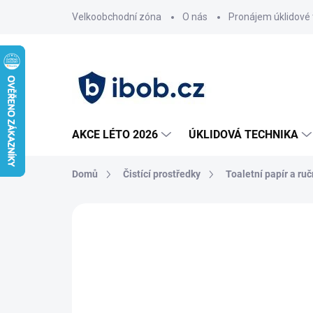
Přejít
Velkoobchodní zóna
O nás
Pronájem úklidové 
na
obsah
AKCE LÉTO 2026
ÚKLIDOVÁ TECHNIKA
Domů
Čistící prostředky
Toaletní papír a ruč
Neohodnoceno
Podrobnosti hodnoce
NOVINKA