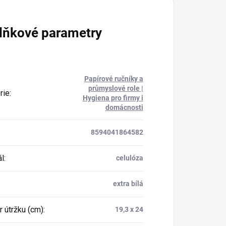
lňkové parametry
Papírové ručníky a
průmyslové role |
rie
:
Hygiena pro firmy i
domácnosti
8594041864582
ál
:
celulóza
extra bílá
 útržku (cm)
:
19,3 x 24