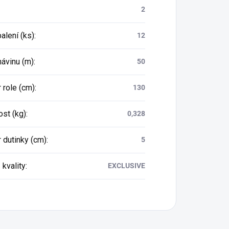
2
balení (ks)
:
12
návinu (m)
:
50
 role (cm)
:
130
st (kg)
:
0,328
 dutinky (cm)
:
5
 kvality
:
EXCLUSIVE