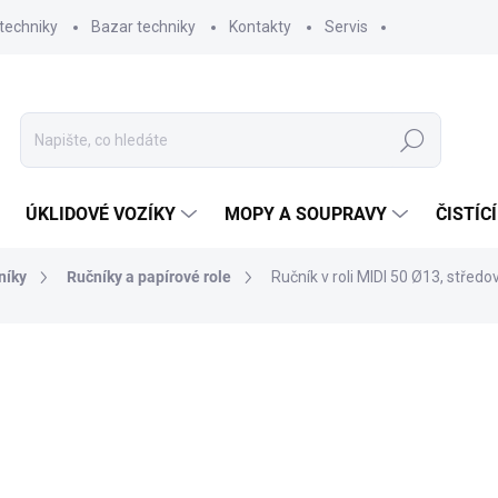
techniky
Bazar techniky
Kontakty
Servis
Hledat
ÚKLIDOVÉ VOZÍKY
MOPY A SOUPRAVY
ČISTÍC
níky
Ručníky a papírové role
Ručník v roli MIDI 50 Ø13, středové
ní
ZNAČKA:
PRIMASOFT
422,29 Kč
349 Kč bez DPH
Měrná
SKLADEM
(24 KS)