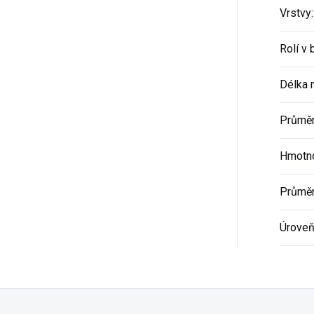
Vrstvy
:
Rolí v 
Délka 
Průměr
Hmotno
Průměr
Úroveň