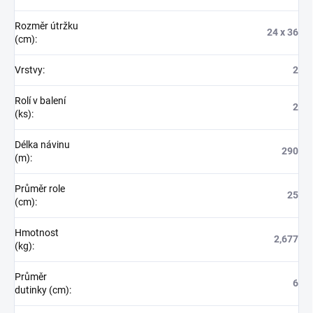
Rozměr útržku
24 x 36
(cm)
:
Vrstvy
:
2
Rolí v balení
2
(ks)
:
Délka návinu
290
(m)
:
Průměr role
25
(cm)
:
Hmotnost
2,677
(kg)
:
Průměr
6
dutinky (cm)
: