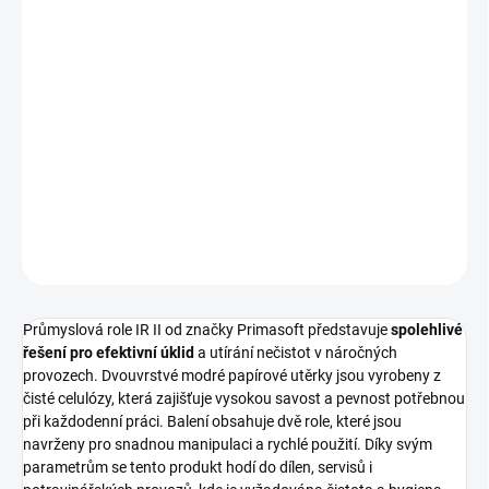
−
+
Přidat do košíku
Průmyslová role Primasoft IR II zajišťuje
vysokou savost a
efektivní úklid
díky svému dvouvrstvému provedení ze 100%
celulózy. Balení obsahuje 2 kusy modrých rolí o průměru 25 cm.
DETAILNÍ INFORMACE
ZEPTAT SE
HLÍDAT
Průmyslová role IR II od značky Primasoft představuje
spolehlivé
řešení pro efektivní úklid
a utírání nečistot v náročných
provozech. Dvouvrstvé modré papírové utěrky jsou vyrobeny z
čisté celulózy, která zajišťuje vysokou savost a pevnost potřebnou
při každodenní práci. Balení obsahuje dvě role, které jsou
navrženy pro snadnou manipulaci a rychlé použití. Díky svým
parametrům se tento produkt hodí do dílen, servisů i