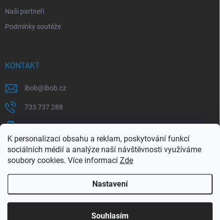
Naši partneři
Podmínky soutěže
KONTAKT
ibob
@
ibob.cz
733 737 288
607 069 561
K personalizaci obsahu a reklam, poskytování funkcí
Sledujte nás na Facebooku !
sociálních médií a analýze naší návštěvnosti využíváme
soubory cookies. Více informací
Zde
ibob_s.r.o/
Nastavení
Copyright 2026
ibob s.r.o.
. Všechna práva vyhrazena.
Upravit nastavení
cookies
Využijte naší letní akce, kde na Vás čeká spousta
Souhlasím