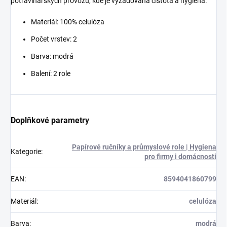
potravinářských provozů, kde je vyžadována čistota a hygiena.
Materiál: 100% celulóza
Počet vrstev: 2
Barva: modrá
Balení: 2 role
Doplňkové parametry
Papírové ručníky a průmyslové role | Hygiena
Kategorie
:
pro firmy i domácnosti
EAN
:
8594041860799
Materiál
:
celulóza
Barva
:
modrá