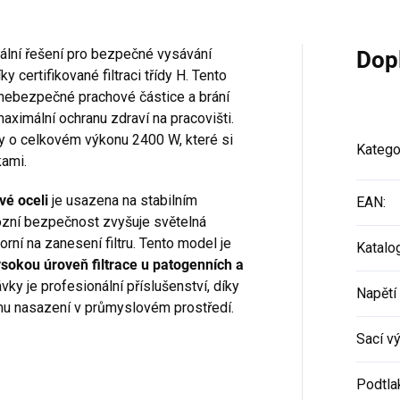
ální řešení pro bezpečné vysávání
Dop
y certifikované filtraci třídy H. Tento
 nebezpečné prachové částice a brání
maximální ochranu zdraví na pracovišti.
 o celkovém výkonu 2400 W, které si
Katego
kami.
vé oceli
je usazena na stabilním
EAN
:
zní bezpečnost zvyšuje světelná
rní na zanesení filtru. Tento model je
Katalo
sokou úroveň filtrace u patogenních a
vky je profesionální příslušenství, díky
Napětí 
ému nasazení v průmyslovém prostředí.
Sací v
Podtla