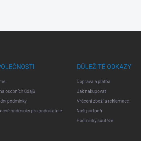
POLEČNOSTI
DŮLEŽITÉ ODKAZY
sme
Doprava a platba
na osobních údajů
Jak nakupovat
dní podmínky
Vrácení zboží a reklamace
ecné podmínky pro podnikatele
Naši partneři
Podmínky soutěže