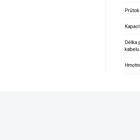
Průtok
Kapacit
Délka 
kabelu
Hmotno