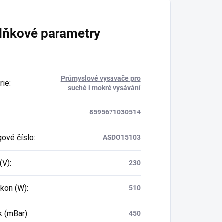
lňkové parametry
Průmyslové vysavače pro
rie
:
suché i mokré vysávání
8595671030514
gové číslo
:
ASDO15103
(V)
:
230
ýkon (W)
:
510
k (mBar)
:
450