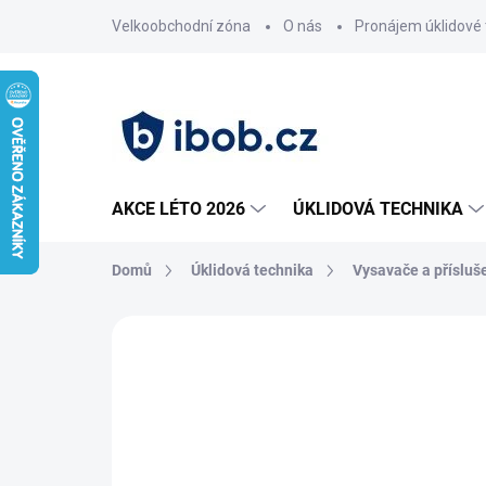
Přejít
Velkoobchodní zóna
O nás
Pronájem úklidové 
na
obsah
AKCE LÉTO 2026
ÚKLIDOVÁ TECHNIKA
Domů
Úklidová technika
Vysavače a přísluš
Neohodnoceno
Podrobnosti hodnoce