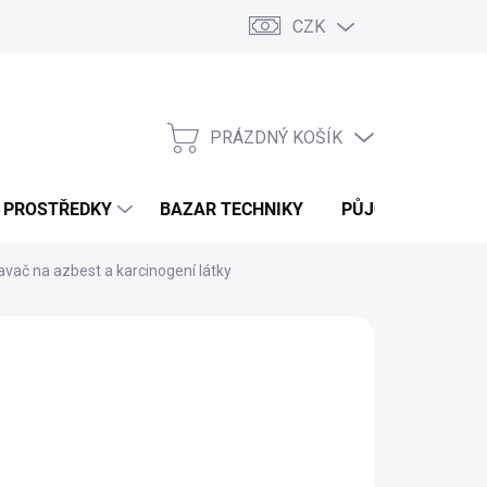
CZK
PRÁZDNÝ KOŠÍK
NÁKUPNÍ
KOŠÍK
Í PROSTŘEDKY
BAZAR TECHNIKY
PŮJČOVNA
V
savač na azbest a karcinogení látky
26
MOŽNOSTI DORUČENÍ