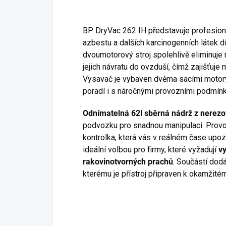
BP DryVac 262 IH představuje profesion
azbestu a dalších karcinogenních látek dík
dvoumotorový stroj spolehlivě eliminuje
jejich návratu do ovzduší, čímž zajišťuje 
Vysavač je vybaven dvěma sacími motory
poradí i s náročnými provozními podmín
Odnímatelná 62l sběrná nádrž z nerezo
podvozku pro snadnou manipulaci. Provo
kontrolka, která vás v reálném čase upozo
ideální volbou pro firmy, které vyžadují
vy
rakovinotvorných prachů
. Součástí dodá
kterému je přístroj připraven k okamžit