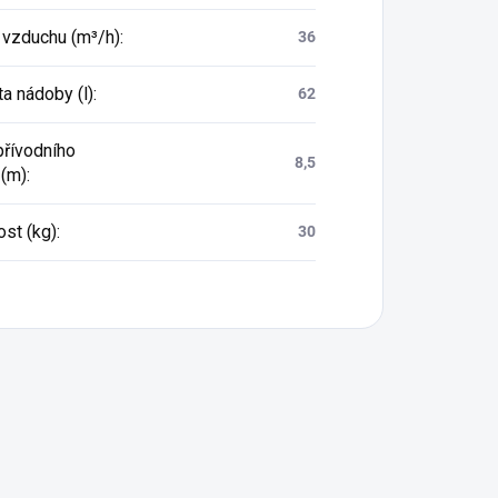
 vzduchu (m³/h)
:
36
a nádoby (l)
:
62
přívodního
8,5
 (m)
:
st (kg)
:
30