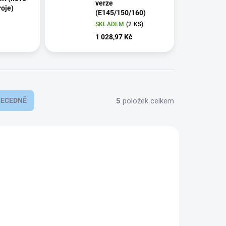
verze
roje)
(E145/150/160)
SKLADEM
(2 KS)
1 028,97 Kč
5
položek celkem
BECEDNĚ
8501701
128500074