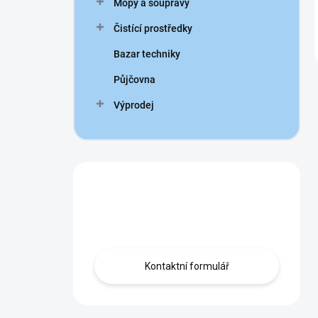
Mopy a soupravy
Čistící prostředky
Bazar techniky
Půjčovna
Výprodej
Nevíte si rady?
Obraťte se na nás.
Kontaktní formulář