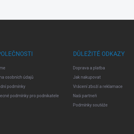
POLEČNOSTI
DŮLEŽITÉ ODKAZY
sme
Doprava a platba
na osobních údajů
Jak nakupovat
dní podmínky
Vrácení zboží a reklamace
ecné podmínky pro podnikatele
Naši partneři
Podmínky soutěže