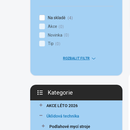
n
í
p
Na skladě
4
a
Akce
n
0
e
Novinka
0
l
Tip
0
ROZBALIT FILTR
Kategorie
Přeskočit
kategorie
AKCE LÉTO 2026
Úklidová technika
Podlahové mycí stroje