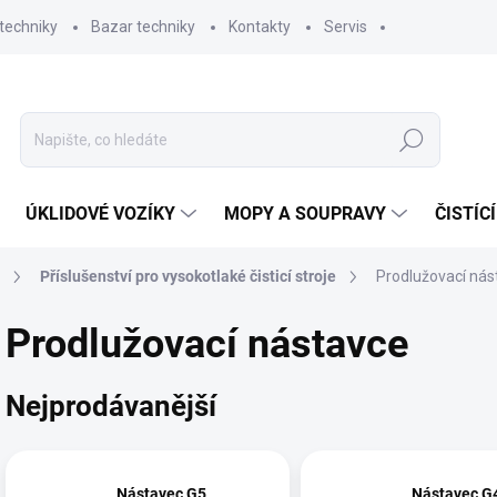
techniky
Bazar techniky
Kontakty
Servis
Hledat
ÚKLIDOVÉ VOZÍKY
MOPY A SOUPRAVY
ČISTÍC
Příslušenství pro vysokotlaké čisticí stroje
Prodlužovací nás
Prodlužovací nástavce
Nejprodávanější
Nástavec G5
Nástavec G