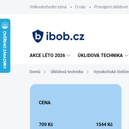
Přejít
Velkoobchodní zóna
O nás
Pronájem úklidové 
na
obsah
AKCE LÉTO 2026
ÚKLIDOVÁ TECHNIKA
Domů
Úklidová technika
Vysokotlaké čističe
P
o
s
CENA
t
r
a
n
709
Kč
1544
Kč