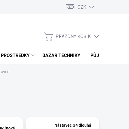
CZK
PRÁZDNÝ KOŠÍK
NÁKUPNÍ
KOŠÍK
Í PROSTŘEDKY
BAZAR TECHNIKY
PŮJČOVNA
V
tavce
Nástavec G4 dlouhá
4R (nové