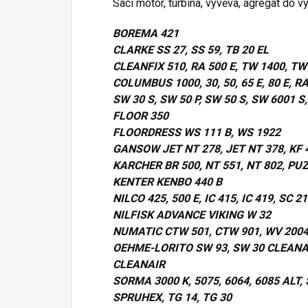
Sací motor, turbína, vývěva, agregát do 
BOREMA 421
CLARKE SS 27, SS 59, TB 20 EL
CLEANFIX 510, RA 500 E, TW 1400, TW
COLUMBUS 1000, 30, 50, 65 E, 80 E, RA
SW 30 S, SW 50 P, SW 50 S, SW 6001 S
FLOOR 350
FLOORDRESS WS 111 B, WS 1922
GANSOW JET NT 278, JET NT 378, KF 42
KARCHER BR 500, NT 551, NT 802, PUZ
KENTER KENBO 440 B
NILCO 425, 500 E, IC 415, IC 419, SC 2
NILFISK ADVANCE VIKING W 32
NUMATIC CTW 501, CTW 901, WV 200
OEHME-LORITO SW 93, SW 30 CLEANAI
CLEANAIR
SORMA 3000 K, 5075, 6064, 6085 ALT, 
SPRUHEX, TG 14, TG 30