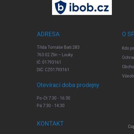
Z
á
p
a
t
ADRESA
O S
í
Třída Tomáše Bati 283
Kdo j
763 02 Zlín – Louky
Ochra
IČ: 01793161
Obcho
DIČ: CZ01793161
Všeob
Otevírací doba prodejny
Po-Čt 7:30 - 16:30
Pá 7:30 - 14:30
KONTAKT
Co