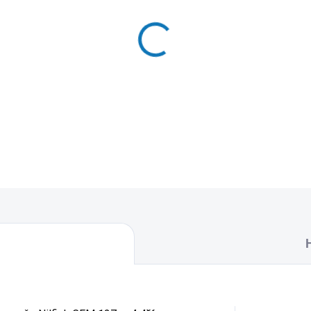
MŮŽEME DORUČIT DO:
27.8.2
−
+
Sací motor do vysavače Nil
DETAILNÍ INFORMACE