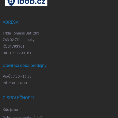
a
t
í
ADRESA
Třída Tomáše Bati 283
763 02 Zlín – Louky
IČ: 01793161
DIČ: CZ01793161
Otevírací doba prodejny
Po-Čt 7:30 - 16:30
Pá 7:30 - 14:30
O SPOLEČNOSTI
Kdo jsme
Ochrana osobních údajů