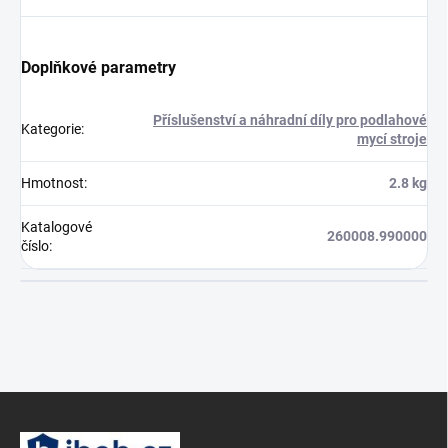
Doplňkové parametry
Příslušenství a náhradní díly pro podlahové
Kategorie
:
mycí stroje
Hmotnost
:
2.8 kg
Katalogové
260008.990000
číslo
:
Z
á
p