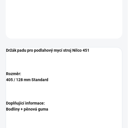
Držák padu pro podlahový mycí stroj Nilco 451
DETAILNÍ INFORMACE
ZEPTAT SE
HLÍDAT
Držák padu pro podlahový mycí stroj Nilco 451
Rozměr:
405 / 128 mm Standard
Doplňující informace:
Bodliny + pěnová guma