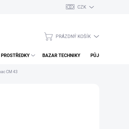
CZK
PRÁZDNÝ KOŠÍK
NÁKUPNÍ
KOŠÍK
Í PROSTŘEDKY
BAZAR TECHNIKY
PŮJČOVNA
V
mac CM 43