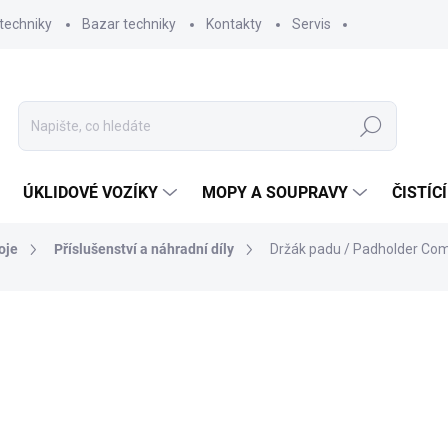
techniky
Bazar techniky
Kontakty
Servis
Hledat
ÚKLIDOVÉ VOZÍKY
MOPY A SOUPRAVY
ČISTÍC
oje
Příslušenství a náhradní díly
Držák padu / Padholder Co
ní
ZNAČKA:
COMAC
1 899,40 Kč
1 569,75 Kč bez DPH
Měrná
SKLADEM
(2 KS)
cena: