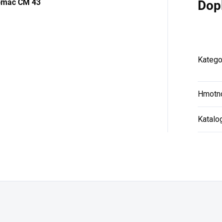
Comac CM 43
Dop
Katego
Hmotn
Katalo