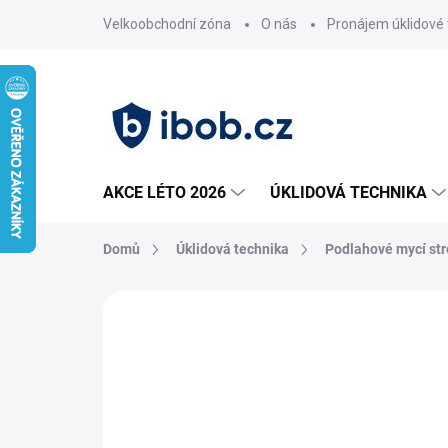
Přejít
Velkoobchodní zóna
O nás
Pronájem úklidové 
na
obsah
AKCE LÉTO 2026
ÚKLIDOVÁ TECHNIKA
Domů
Úklidová technika
Podlahové mycí str
Neohodnoceno
Podrobnosti hodnoce