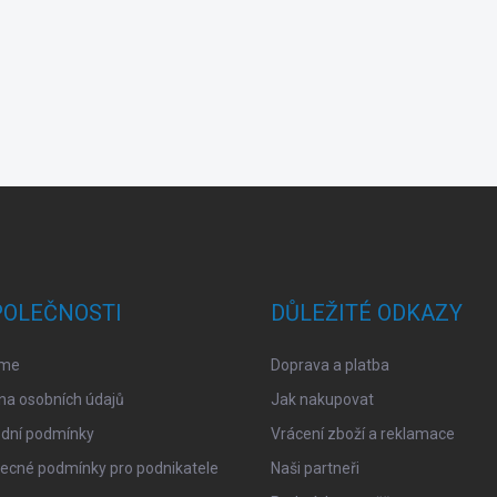
POLEČNOSTI
DŮLEŽITÉ ODKAZY
sme
Doprava a platba
na osobních údajů
Jak nakupovat
dní podmínky
Vrácení zboží a reklamace
ecné podmínky pro podnikatele
Naši partneři