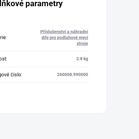
lňkové parametry
Příslušenství a náhradní
rie
:
díly pro podlahové mycí
stroje
ost
:
2.8 kg
gové číslo
:
260008.990000