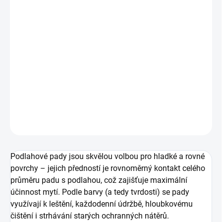
11.8.2026
MOŽNOSTI
DORUČENÍ
−
+
Přidat do košíku
Podlahový super pad 15" 380mm hnědý
DETAILNÍ INFORMACE
ZEPTAT SE
HLÍDAT
Podlahové pady jsou skvělou volbou pro hladké a rovné
povrchy – jejich předností je rovnoměrný kontakt celého
průměru padu s podlahou, což zajišťuje maximální
účinnost mytí. Podle barvy (a tedy tvrdosti) se pady
využívají k leštění, každodenní údržbě, hloubkovému
čištění i strhávání starých ochranných nátěrů.