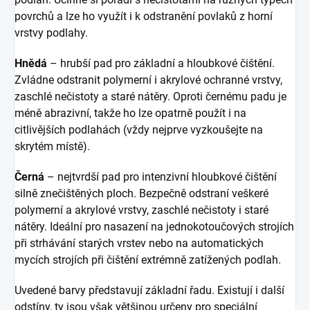
povrchů a lze ho využít i k odstranění povlaků z horní
vrstvy podlahy.
Hnědá
– hrubší pad pro základní a hloubkové čištění.
Zvládne odstranit polymerní i akrylové ochranné vrstvy,
zaschlé nečistoty a staré nátěry. Oproti černému padu je
méně abrazivní, takže ho lze opatrně použít i na
citlivějších podlahách (vždy nejprve vyzkoušejte na
skrytém místě).
Černá
– nejtvrdší pad pro intenzivní hloubkové čištění
silně znečištěných ploch. Bezpečně odstraní veškeré
polymerní a akrylové vrstvy, zaschlé nečistoty i staré
nátěry. Ideální pro nasazení na jednokotoučových strojích
při strhávání starých vrstev nebo na automatických
mycích strojích při čištění extrémně zatížených podlah.
Uvedené barvy představují základní řadu. Existují i další
odstíny, ty jsou však většinou určeny pro speciální