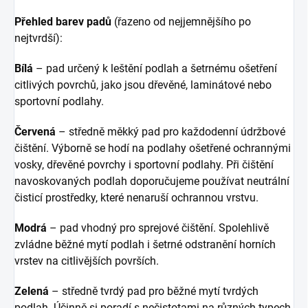
Přehled barev padů
(řazeno od nejjemnějšího po
nejtvrdší):
Bílá
– pad určený k leštění podlah a šetrnému ošetření
citlivých povrchů, jako jsou dřevěné, laminátové nebo
sportovní podlahy.
Červená
– středně měkký pad pro každodenní údržbové
čištění. Výborně se hodí na podlahy ošetřené ochrannými
vosky, dřevěné povrchy i sportovní podlahy. Při čištění
navoskovaných podlah doporučujeme používat neutrální
čisticí prostředky, které nenaruší ochrannou vrstvu.
Modrá
– pad vhodný pro sprejové čištění. Spolehlivě
zvládne běžné mytí podlah i šetrné odstranění horních
vrstev na citlivějších površích.
Zelená
– středně tvrdý pad pro běžné mytí tvrdých
podlah. Účinně si poradí s nečistotami na různých typech