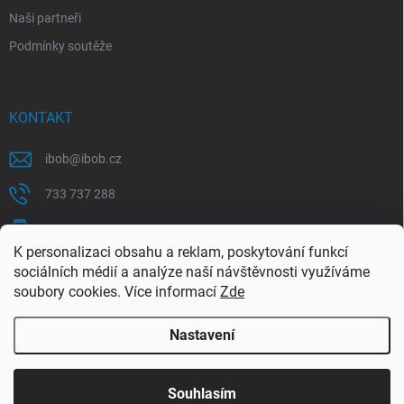
Naši partneři
Podmínky soutěže
KONTAKT
ibob
@
ibob.cz
733 737 288
607 069 561
K personalizaci obsahu a reklam, poskytování funkcí
Sledujte nás na Facebooku !
sociálních médií a analýze naší návštěvnosti využíváme
soubory cookies. Více informací
Zde
ibob_s.r.o/
Nastavení
Copyright 2026
ibob s.r.o.
. Všechna práva vyhrazena.
Upravit nastavení
cookies
Využijte naší letní akce, kde na Vás čeká spousta
Souhlasím