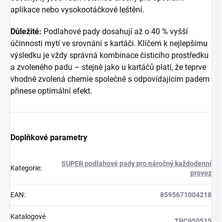
aplikace nebo vysokootáčkové leštění.
Důležité:
Podlahové pady dosahují až o 40 % vyšší
účinnosti mytí ve srovnání s kartáči. Klíčem k nejlepšímu
výsledku je vždy správná kombinace čisticího prostředku
a zvoleného padu – stejně jako u kartáčů platí, že teprve
vhodně zvolená chemie společně s odpovídajícím padem
přinese optimální efekt.
Doplňkové parametry
SUPER podlahové pady pro náročný každodenní
Kategorie
:
provoz
EAN
:
8595671004218
Katalogové
TPC950515