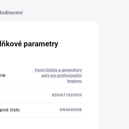
Hodnocení
lňkové parametry
Parní čističe a generátory
rie
:
páry pro profesionální
hygienu
8595671033959
gové číslo
:
GNVA40038