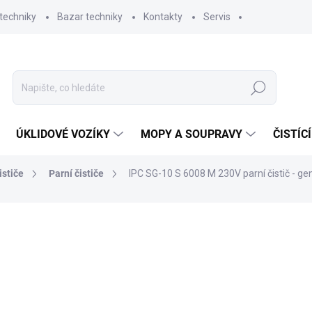
techniky
Bazar techniky
Kontakty
Servis
Hledat
ÚKLIDOVÉ VOZÍKY
MOPY A SOUPRAVY
ČISTÍC
ističe
Parní čističe
IPC SG-10 S 6008 M 230V parní čistič - ge
ní
ZNAČKA:
IPC PORTOTECNICA
43 735,45 Kč
3
24 990 Kč bez DPH
Měrná
SKLADEM
(1 KS)