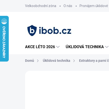
Přejít
Velkoobchodní zóna
O nás
Pronájem úklidové 
na
obsah
AKCE LÉTO 2026
ÚKLIDOVÁ TECHNIKA
Domů
Úklidová technika
Extraktory a parní č
Neohodnoceno
Podrobnosti hodnoce
AKCE