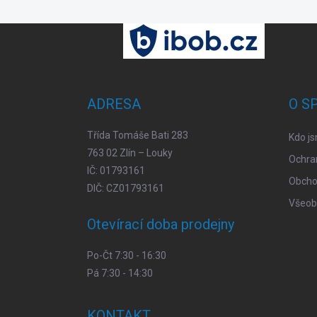
Z
á
p
a
t
ADRESA
O S
í
Třída Tomáše Bati 283
Kdo j
763 02 Zlín – Louky
Ochra
IČ: 01793161
Obcho
DIČ: CZ01793161
Všeob
Otevírací doba prodejny
Po-Čt 7:30 - 16:30
Pá 7:30 - 14:30
KONTAKT