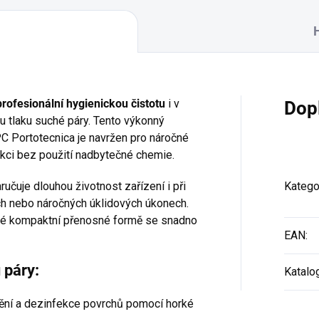
profesionální hygienickou čistotu
i v
Dop
 tlaku suché páry. Tento výkonný
C Portotecnica je navržen pro náročné
fekci bez použití nadbytečné chemie.
ručuje dlouhou životnost zařízení i při
Katego
h nebo náročných úklidových úkonech.
y své kompaktní přenosné formě se snadno
EAN
:
 páry:
Katalo
tění a dezinfekce povrchů pomocí horké