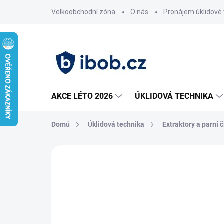
Přejít
Velkoobchodní zóna
O nás
Pronájem úklidové 
na
obsah
AKCE LÉTO 2026
ÚKLIDOVÁ TECHNIKA
Domů
Úklidová technika
Extraktory a parní č
Neohodnoceno
Podrobnosti hodnoce