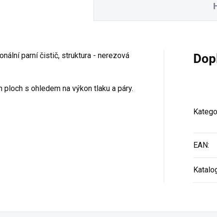
nální parní čistič, struktura - nerezová
Dop
h ploch s ohledem na výkon tlaku a páry.
Katego
EAN
:
Katalo