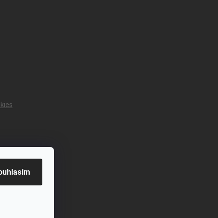
kies
ouhlasím