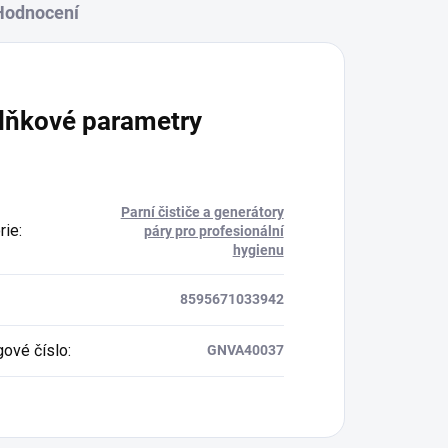
Hodnocení
lňkové parametry
Parní čističe a generátory
rie
:
páry pro profesionální
hygienu
8595671033942
gové číslo
:
GNVA40037