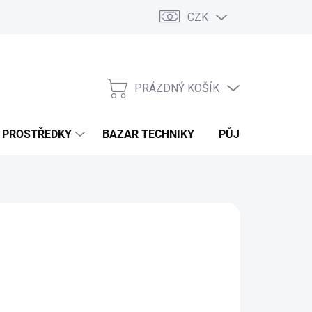
CZK
PRÁZDNÝ KOŠÍK
NÁKUPNÍ
KOŠÍK
Í PROSTŘEDKY
BAZAR TECHNIKY
PŮJČOVNA
V