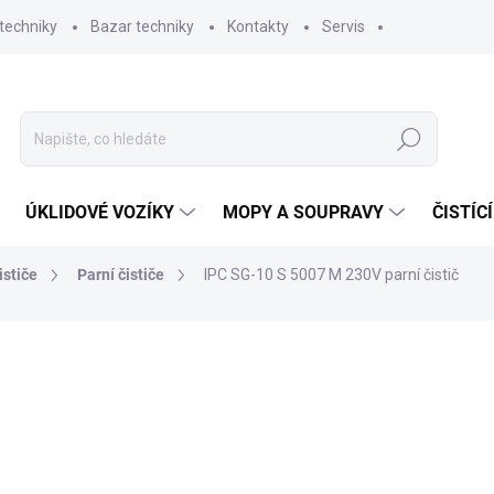
techniky
Bazar techniky
Kontakty
Servis
Hledat
ÚKLIDOVÉ VOZÍKY
MOPY A SOUPRAVY
ČISTÍC
ističe
Parní čističe
IPC SG-10 S 5007 M 230V parní čistič
ní
ZNAČKA:
IPC PORTOTECNICA
37 001,80 Kč
30 580 Kč bez DPH
Měrná
3-4 TÝDNY
cena: