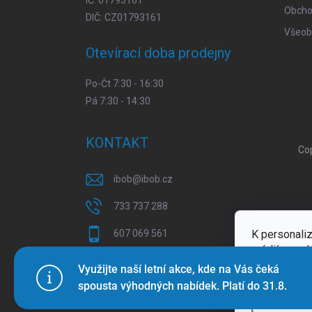
IČ: 01793161
Obcho
DIČ: CZ01793161
Všeob
Otevírací doba prodejny
Po-Čt 7:30 - 16:30
Pá 7:30 - 14:30
KONTAKT
Co
ibob
@
ibob.cz
733 737 288
K personaliz
607 069 561
médií a anal
Sledujte nás na Facebooku !
Více inform
Využijte naší letní akce, kde na Vás čeká
spousta výhodných nabídek. Platí do 31.8.
ibob_s.r.o/
Nastaven