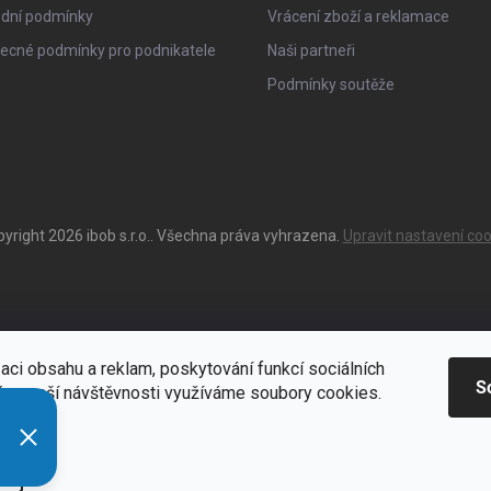
dní podmínky
Vrácení zboží a reklamace
ecné podmínky pro podnikatele
Naši partneři
Podmínky soutěže
pyright 2026
ibob s.r.o.
. Všechna práva vyhrazena.
Upravit nastavení coo
aci obsahu a reklam, poskytování funkcí sociálních
S
ýze naší návštěvnosti využíváme soubory cookies.
ací
Zde
í