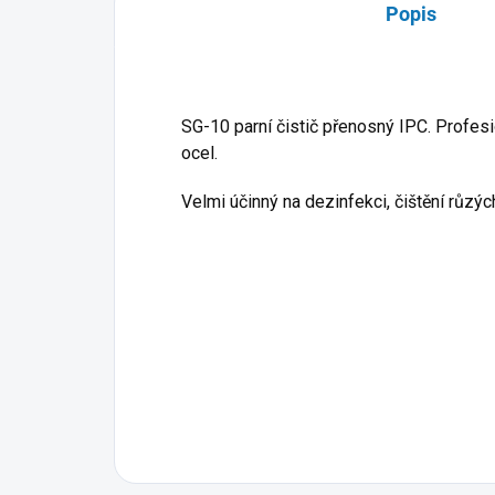
Popis
SG-10 parní čistič přenosný IPC. Profesio
ocel.
Velmi účinný na dezinfekci, čištění růzýc