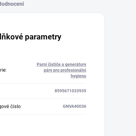
Hodnocení
lňkové parametry
Parní čističe a generátory
rie
:
páry pro profesionální
hygienu
8595671033935
gové číslo
:
GNVA40036