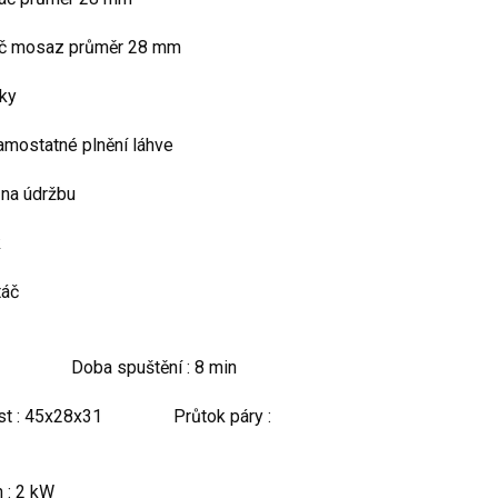
áč mosaz průměr 28 mm
sky
mostatné plnění láhve
 na údržbu
k
táč
 Doba spuštění : 8 min
5x28x31 Průtok páry :
: 2 kW