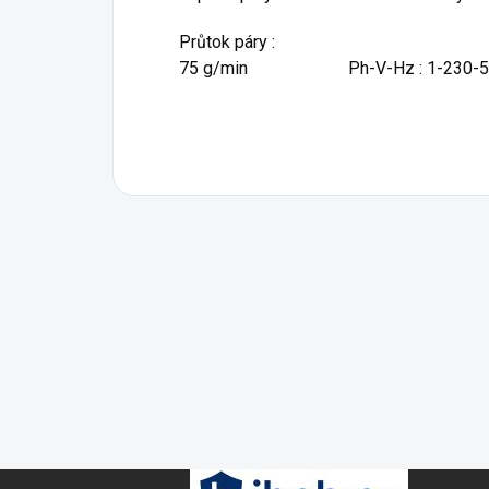
Průtok páry :
75 g/min Ph-V-Hz : 1-230-5
Z