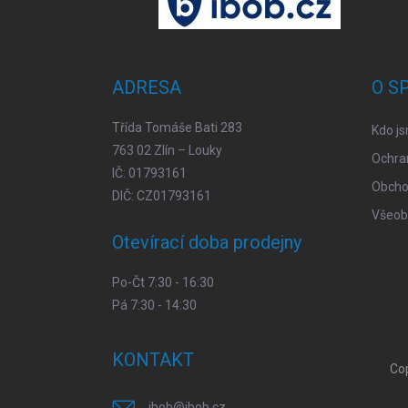
á
p
a
t
ADRESA
O S
í
Třída Tomáše Bati 283
Kdo j
763 02 Zlín – Louky
Ochra
IČ: 01793161
Obcho
DIČ: CZ01793161
Všeob
Otevírací doba prodejny
Po-Čt 7:30 - 16:30
Pá 7:30 - 14:30
KONTAKT
Co
ibob
@
ibob.cz