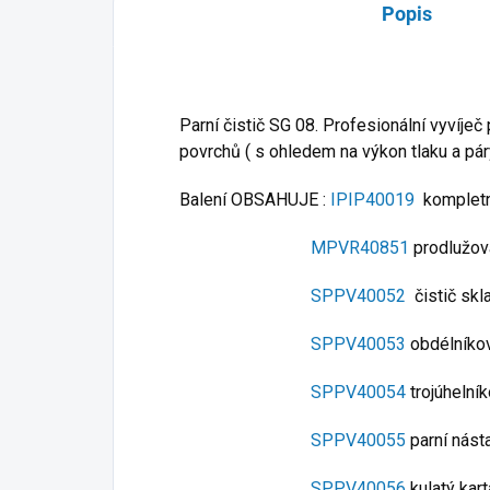
Popis
Parní čistič SG 08. Profesionální vyvíječ
povrchů ( s ohledem na výkon tlaku a pár
Balení OBSAHUJE :
IPIP40019
kompletn
MPVR40851
prodlužov
SPPV40052
čistič skl
SPPV40053
obdélníkov
SPPV40054
trojúhelník
SPPV40055
parní nást
SPPV40056
kulatý kar