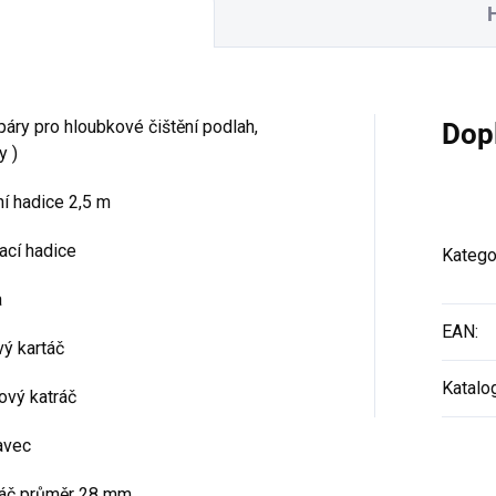
 páry pro hloubkové čištění podlah,
Dop
y )
í hadice 2,5 m
ací hadice
Katego
a
EAN
:
ý kartáč
Katalo
ový katráč
avec
táč průměr 28 mm