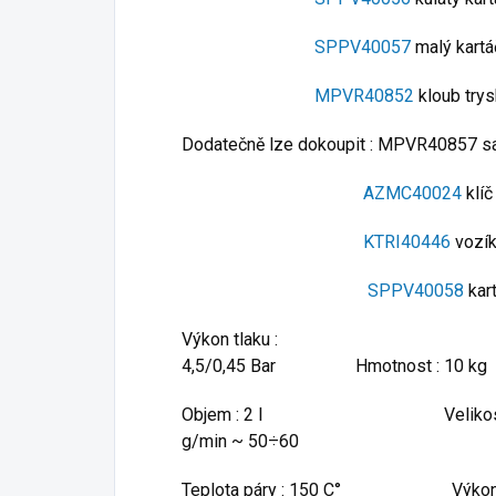
SPPV40057
malý kart
MPVR40852
kloub try
Dodatečně lze dokoupit : MPVR40857 sa
AZMC40024
klíč
KTRI40446
vozí
SPPV40058
kar
Výkon tlaku :
4,5/0,45 Bar Hmotnost : 10 kg
Objem : 2 l Velikost : 4
g/min ~ 50÷60
Teplota páry : 150 C° Výkon 