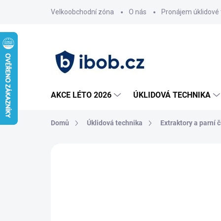
Přejít
Velkoobchodní zóna
O nás
Pronájem úklidové 
na
obsah
AKCE LÉTO 2026
ÚKLIDOVÁ TECHNIKA
Domů
Úklidová technika
Extraktory a parní č
Neohodnoceno
Podrobnosti hodnoce