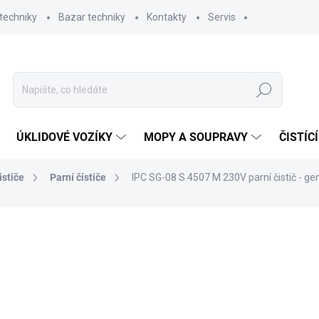
techniky
Bazar techniky
Kontakty
Servis
Hledat
ÚKLIDOVÉ VOZÍKY
MOPY A SOUPRAVY
ČISTÍC
ističe
Parní čističe
IPC SG-08 S 4507 M 230V parní čistič - ge
ní
ZNAČKA:
IPC PORTOTECNICA
33 635,58 Kč
27 798 Kč bez DPH
Měrná
3-4 TÝDNY
cena: