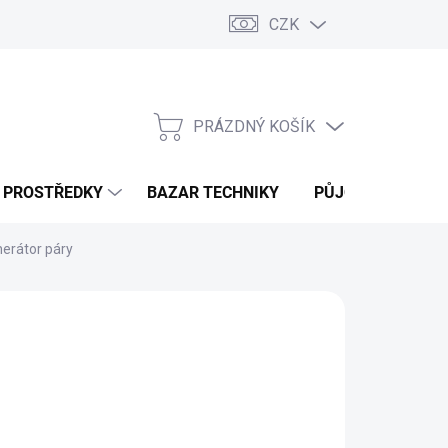
CZK
PRÁZDNÝ KOŠÍK
NÁKUPNÍ
KOŠÍK
Í PROSTŘEDKY
BAZAR TECHNIKY
PŮJČOVNA
V
nerátor páry