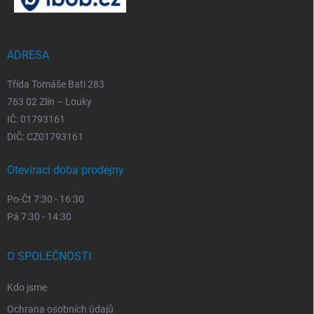
a
t
í
ADRESA
Třída Tomáše Bati 283
763 02 Zlín – Louky
IČ: 01793161
DIČ: CZ01793161
Otevírací doba prodejny
Po-Čt 7:30 - 16:30
Pá 7:30 - 14:30
O SPOLEČNOSTI
Kdo jsme
Ochrana osobních údajů