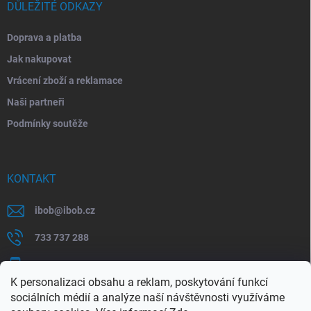
DŮLEŽITÉ ODKAZY
Doprava a platba
Jak nakupovat
Vrácení zboží a reklamace
Naši partneři
Podmínky soutěže
KONTAKT
ibob
@
ibob.cz
733 737 288
607 069 561
K personalizaci obsahu a reklam, poskytování funkcí
Sledujte nás na Facebooku !
sociálních médií a analýze naší návštěvnosti využíváme