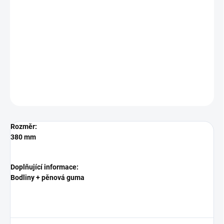
−
+
Přidat do košíku
Držák padu Hako Hakomatic/Scrubmaster B 115R-750 s
diskovými kartáči
DETAILNÍ INFORMACE
ZEPTAT SE
HLÍDAT
Rozměr:
380 mm
Doplňující informace:
Bodliny + pěnová guma