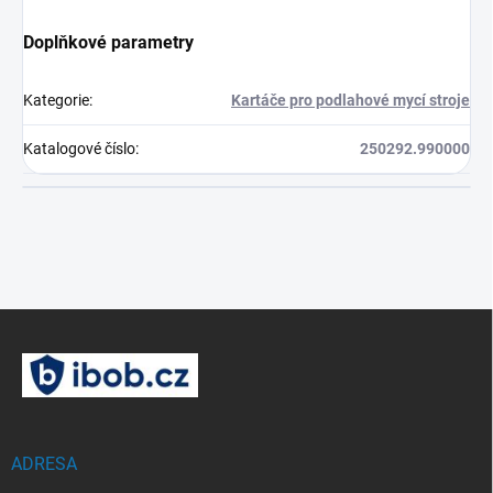
Doplňkové parametry
Kategorie
:
Kartáče pro podlahové mycí stroje
Katalogové číslo
:
250292.990000
Z
á
p
a
t
í
ADRESA