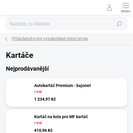
Přejít
na
obsah
Hledat
Příslušenství pro vysokotlaké čisticí stroje
Kartáče
Nejprodávanější
Autokartáč Premium - bajonet
7 DNÍ
1 234,97 Kč
Kartáč na kola pro MF kartáč
7 DNÍ
410,96 Kč