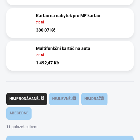
Kartáč na nábytek pro MF kartáč
7 DNÍ
380,07 Kč
Multifunkční kartáč na auta
7 DNÍ
1 492,47 Kč
Ř
a
NEJPRODÁVANĚJŠÍ
NEJLEVNĚJŠÍ
NEJDRAŽŠÍ
z
e
ABECEDNĚ
n
í
11
položek celkem
p
r