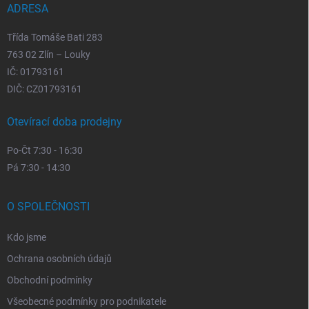
k
ADRESA
y
v
Třída Tomáše Bati 283
ý
p
763 02 Zlín – Louky
i
IČ: 01793161
s
DIČ: CZ01793161
u
Otevírací doba prodejny
Po-Čt 7:30 - 16:30
Pá 7:30 - 14:30
O SPOLEČNOSTI
Kdo jsme
Ochrana osobních údajů
Obchodní podmínky
Všeobecné podmínky pro podnikatele