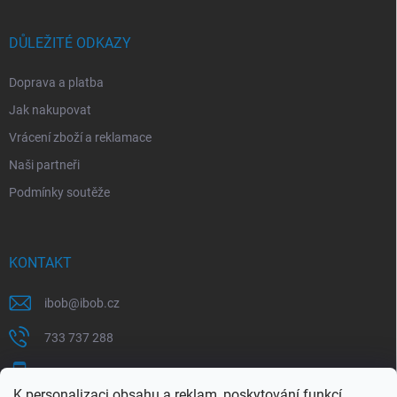
DŮLEŽITÉ ODKAZY
Doprava a platba
Jak nakupovat
Vrácení zboží a reklamace
Naši partneři
Podmínky soutěže
KONTAKT
ibob
@
ibob.cz
733 737 288
607 069 561
K personalizaci obsahu a reklam, poskytování funkcí