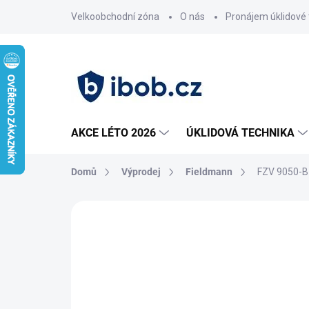
Přejít
Velkoobchodní zóna
O nás
Pronájem úklidové 
na
obsah
AKCE LÉTO 2026
ÚKLIDOVÁ TECHNIKA
Domů
Výprodej
Fieldmann
FZV 9050-B
Neohodnoceno
Podrobnosti hodnoce
AKCE
VÝPRODEJ