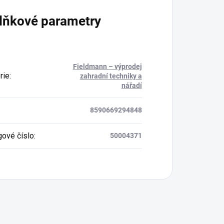
lňkové parametry
Fieldmann – výprodej
rie
:
zahradní techniky a
nářadí
8590669294848
gové číslo
:
50004371