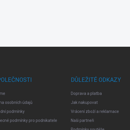
POLEČNOSTI
DŮLEŽITÉ ODKAZY
sme
Doprava a platba
na osobních údajů
Jak nakupovat
dní podmínky
Vrácení zboží a reklamace
ecné podmínky pro podnikatele
Naši partneři
Podmínky soutěže