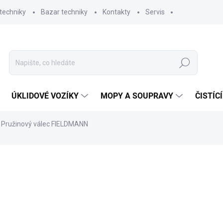
techniky
Bazar techniky
Kontakty
Servis
Hledat
ÚKLIDOVÉ VOZÍKY
MOPY A SOUPRAVY
ČISTÍC
 Pružinový válec FIELDMANN
ní
ZNAČKA:
FIELDMANN
1 259,61 Kč
95
793 Kč bez DPH
Měrná
SKLADEM
(3 KS)