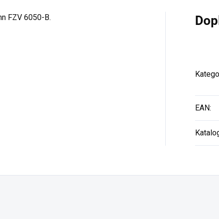
ann FZV 6050-B.
Dop
Katego
EAN
:
Katalo