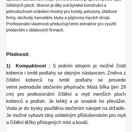
čištěných ploch. Sharon je díky své bytelné konstrukci a
jednoduchosti ovládání vhodný pro hotely, penziony, úklidové
firmy, obchody, kanceláře, kluby a půjčovny mycích strojů.
Profesionální vlastnosti předurčují tento extraktor pro využití
především v úklidových firmách.
Přednosti:
1) Kompaktnost :
S jedním strojem je možné čistit
koberce i tvrdé podlahy se
stejným nástavcem. Změna z
čištění koberců na tvrdé podlahy se provede
velmi
jednoduše otočením přepínače. Malá šířka (jen 29
cm) pro profesionální čištění a
mytí menších ploch
koberců a podlah. Je lehký a je snadné ho převážet.
Voda je do
trysky pouštěna otočením rukojeti na držadle.
Je možné vybavit stroj volitelným
příslušenstvím pro mytí
a čištění těžko přístupných míst a koutů.