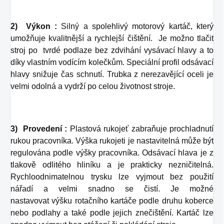
2) Výkon :
Silný a spolehlivý motorový kartáč, který
umožňuje kvalitnější a rychlejší
čištění. Je možno tlačit
stroj po tvrdé podlaze bez zdvihání vysávací hlavy a to
díky
vlastním vodícím kolečkům. Speciální profil odsávací
hlavy snižuje čas schnutí.
Trubka z nerezavějící oceli je
velmi odolná a vydrží po celou životnost stroje.
3) Provedení :
Plastová rukojeť zabraňuje prochladnutí
rukou pracovníka. Výška
rukojeti je nastavitelná může být
regulována podle výšky pracovníka. Odsávací
hlava je z
tlakově odlitého hliníku a je prakticky nezničitelná.
Rychloodnimatelnou t
rysku lze vyjmout bez použití
nářadí a velmi snadno se čistí. Je možné
nastavovat
výšku rotačního kartáče podle druhu koberce
nebo podlahy a také podle jejich
znečištění. Kartáč lze