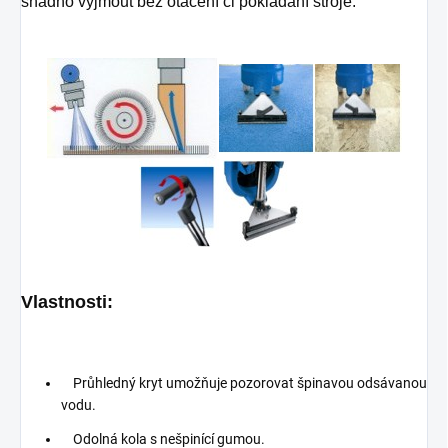
snadno vyjmout bez otáčení či pokládání stroje.
Vlastnosti:
Průhledný kryt umožňuje pozorovat špinavou odsávanou
vodu.
Odolná kola s nešpinící gumou.