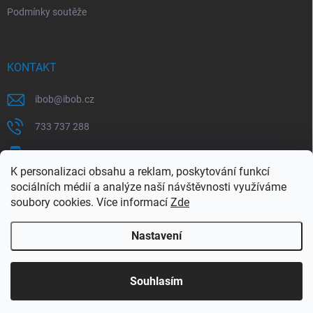
Podmínky soutěže
KONTAKT
ibob
@
ibob.cz
733 737 288
607 069 561
K personalizaci obsahu a reklam, poskytování funkcí
Sledujte nás na Facebooku !
sociálních médií a analýze naší návštěvnosti využíváme
soubory cookies. Více informací
Zde
ibob_s.r.o/
Nastavení
Copyright 2026
ibob s.r.o.
. Všechna práva vyhrazena.
Upravit nastavení
cookies
Využijte naší letní akce, kde na Vás čeká spousta
Souhlasím
výhodných nabídek. Platí do 31.8.