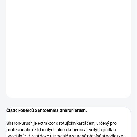
cena:
MŮŽEME
DORUČIT DO:
3.9.2026
MOŽNOSTI
DORUČENÍ
−
+
Přidat do košíku
Čistič na koberce - extraktor s kartáčovou hlavou
DETAILNÍ INFORMACE
ZEPTAT SE
HLÍDAT
Čistič koberců Santoemma Sharon brush.
Sharon-Brush je extraktor s rotujícím kartáčem, určený pro
profesionální úklid malých ploch koberců a tvrdých podlah.
Speciální zařízení dovoluje rychlé a snadné přepínání podle typu