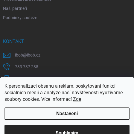
Naši partneři
Podmínky soutěže
KONTAKT
ibob
@
ibob.cz
733 737 288
607 069 561
K personalizaci obsahu a reklam, poskytování funkcí
Sledujte nás na Facebooku !
sociálních médií a analýze naší návštěvnosti využíváme
soubory cookies. Více informací
Zde
ibob_s.r.o/
Nastavení
Copyright 2026
ibob s.r.o.
. Všechna práva vyhrazena.
Upravit nastavení
cookies
Využijte naší letní akce, kde na Vás čeká spousta
Souhlasím