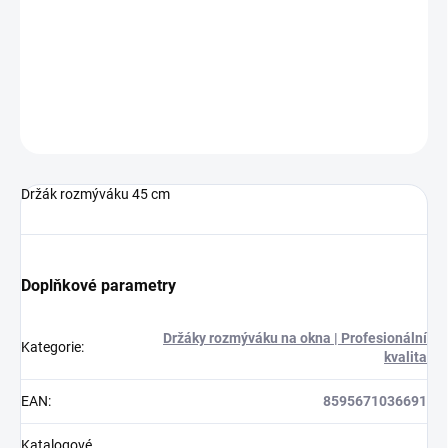
Držák rozmýváku 45 cm
DETAILNÍ INFORMACE
ZEPTAT SE
HLÍDAT
Držák rozmýváku 45 cm
Doplňkové parametry
Držáky rozmýváku na okna | Profesionální
Kategorie
:
kvalita
EAN
:
8595671036691
Katalogové