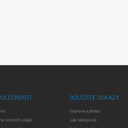
POLEČNOSTI
DŮLEŽITÉ ODKAZY
sme
Doprava a platba
na osobních údajů
Jak nakupovat