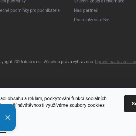
dní podmínky
Vrácení zboží a reklamace
ecné podmínky pro podnikatele
Naši partneři
Podmínky soutěže
pyright 2026
ibob s.r.o.
. Všechna práva vyhrazena.
Upravit nastavení coo
aci obsahu a reklam, poskytování funkcí sociálních
S
ýze naší návštěvnosti využíváme soubory cookies.
ací
Zde
í