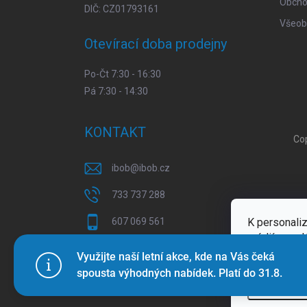
Obcho
DIČ: CZ01793161
Všeob
Otevírací doba prodejny
Po-Čt 7:30 - 16:30
Pá 7:30 - 14:30
KONTAKT
Co
ibob
@
ibob.cz
733 737 288
607 069 561
K personaliz
médií a anal
Sledujte nás na Facebooku !
Více inform
Využijte naší letní akce, kde na Vás čeká
spousta výhodných nabídek. Platí do 31.8.
ibob_s.r.o/
Nastaven