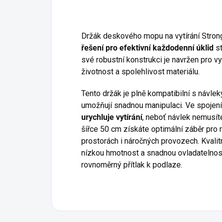
Držák deskového mopu na vytírání Stron
řešení pro efektivní každodenní úklid
st
své robustní konstrukci je navržen pro v
životnost a spolehlivost materiálu.
Tento držák je plně kompatibilní s návle
umožňují snadnou manipulaci. Ve spojen
urychluje vytírání
, neboť návlek nemusíte
šířce 50 cm získáte optimální záběr pro
prostorách i náročných provozech. Kvalit
nízkou hmotnost a snadnou ovladatelnost
rovnoměrný přítlak k podlaze.