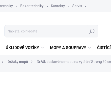
techniky
Bazar techniky
Kontakty
Servis
Hledat
ÚKLIDOVÉ VOZÍKY
MOPY A SOUPRAVY
ČISTÍC
Držáky mopů
Držák deskového mopu na vytírání Strong 50 c
ní
877,25 Kč
724
599 Kč bez DPH
Měrná
SKLADEM
(124 KS)