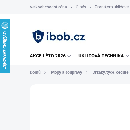
Přejít
Velkoobchodní zóna
O nás
Pronájem úklidové 
na
obsah
AKCE LÉTO 2026
ÚKLIDOVÁ TECHNIKA
Domů
Mopy a soupravy
Držáky, tyče, cedule
Neohodnoceno
Podrobnosti hodnoce
AKCE