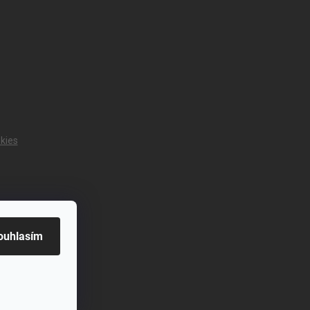
kies
ouhlasím