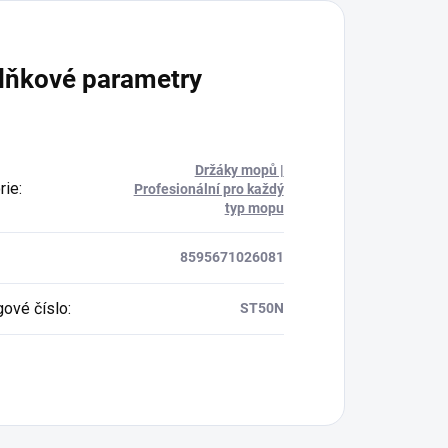
lňkové parametry
Držáky mopů |
rie
:
Profesionální pro každý
typ mopu
8595671026081
gové číslo
:
ST50N