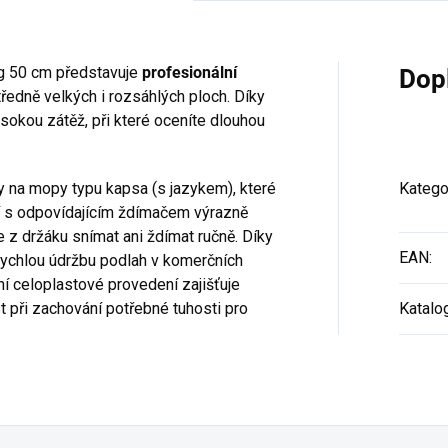
g 50 cm představuje
profesionální
Dop
ředně velkých i rozsáhlých ploch. Díky
ysokou zátěž, při které oceníte dlouhou
ky na mopy typu kapsa (s jazykem), které
Katego
í s odpovídajícím ždímačem výrazně
 z držáku snímat ani ždímat ručně. Díky
EAN
:
 rychlou údržbu podlah v komerčních
ní celoplastové provedení zajišťuje
 při zachování potřebné tuhosti pro
Katalo