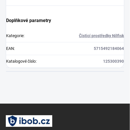
Doplňkové parametry
Kategorie
:
Čisticí prostředky Nilfisk
EAN
:
5715492184064
Katalogové číslo
:
125300390
Z
á
p
a