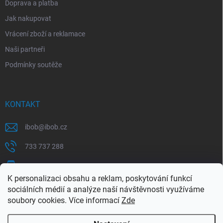
Doprava a platba
Jak nakupovat
Vrácení zboží a reklamace
Naši partneři
Podmínky soutěže
KONTAKT
ibob
@
ibob.cz
733 737 288
607 069 561
K personalizaci obsahu a reklam, poskytování funkcí
Sledujte nás na Facebooku !
sociálních médií a analýze naší návštěvnosti využíváme
soubory cookies. Více informací
Zde
ibob_s.r.o/