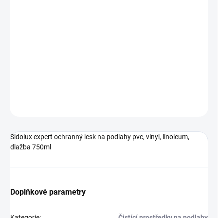
−
+
Přidat do košíku
Sidolux expert ochranný lesk na podlahy pvc, vinyl, linoleum,
dlažba 750ml
DETAILNÍ INFORMACE
ZEPTAT SE
HLÍDAT
Sidolux expert ochranný lesk na podlahy pvc, vinyl, linoleum,
dlažba 750ml
Doplňkové parametry
Kategorie
:
Čistící prostředky na podlahy