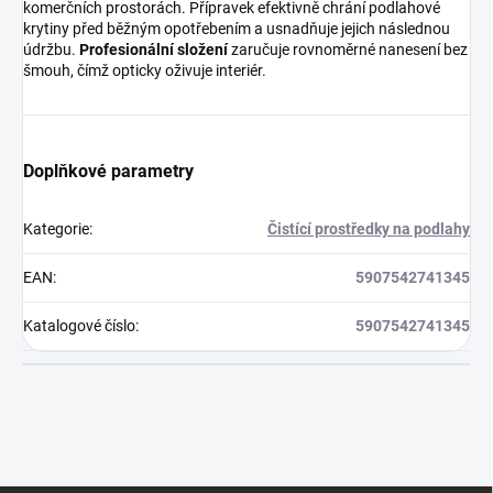
komerčních prostorách. Přípravek efektivně chrání podlahové
krytiny před běžným opotřebením a usnadňuje jejich následnou
údržbu.
Profesionální složení
zaručuje rovnoměrné nanesení bez
šmouh, čímž opticky oživuje interiér.
Doplňkové parametry
Kategorie
:
Čistící prostředky na podlahy
EAN
:
5907542741345
Katalogové číslo
:
5907542741345