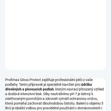
−
+
Přidat do košíku
Profimax Gloss Protect
zajistí vašim dřevěným a plovoucím
podlahám intenzivní lesk a dlouhotrvající ochranu. Balení o
objemu
5 litrů
je ideální volbou pro profesionální i domácí údržbu
podlahových ploch.
DETAILNÍ INFORMACE
ZEPTAT SE
HLÍDAT
Profimax Gloss Protect zajišťuje profesionální péči o vaše
podlahy. Tento přípravek je speciálně navržen pro
údržbu
dřevěných a plovoucích podlah
, kterým navrací přirozený vzhled
a dodává intenzivní lesk. Díky neutrálnímu pH 7 je šetrný k
ošetřovaným povrchům a zároveň vytváří ochrannou vrstvu,
která pomáhá zachovat dlouhodobou čistotu. Balení o objemu 5
litrů je ideální volbou pro pravidelné používání v domácnostech i