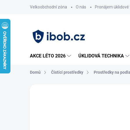
Přejít
Velkoobchodní zóna
O nás
Pronájem úklidové 
na
obsah
AKCE LÉTO 2026
ÚKLIDOVÁ TECHNIKA
Domů
Čistící prostředky
Prostředky na podl
Neohodnoceno
Podrobnosti hodnoce