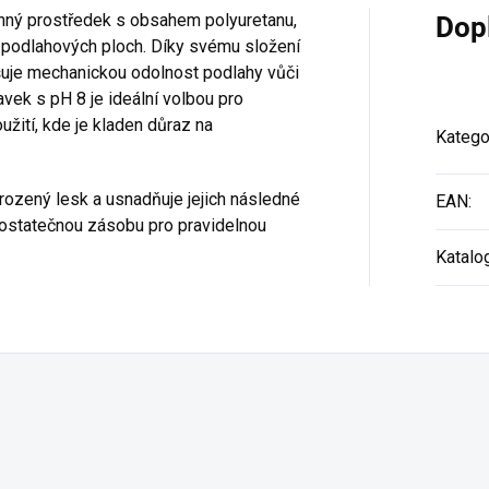
anný prostředek s obsahem polyuretanu,
Dop
i podlahových ploch. Díky svému složení
yšuje mechanickou odolnost podlahy vůči
vek s pH 8 je ideální volbou pro
užití, kde je kladen důraz na
Katego
ozený lesk a usnadňuje jejich následné
EAN
:
e dostatečnou zásobu pro pravidelnou
Katalo