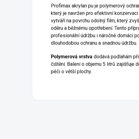
Profimax akrylan pu je polymerový ochr
který je navržen pro efektivní konzervac
vytváří na povrchu odolný film, který zv
oděru a běžnému opotřebení. Tento přípra
profesionální údržbu i náročné domácí po
dlouhodobou ochranu a snadnou údržbu.
Polymerová vrstva
dodává podlahám přir
čištění. Balení o objemu 5 litrů zajišťuj
péči o větší plochy.