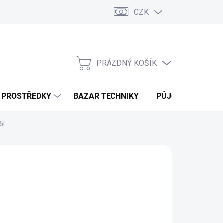
CZK
PRÁZDNÝ KOŠÍK
NÁKUPNÍ
KOŠÍK
Í PROSTŘEDKY
BAZAR TECHNIKY
PŮJČOVNA
V
5l