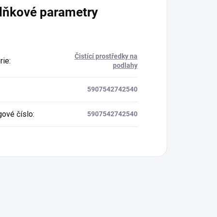
lňkové parametry
Čistící prostředky na
rie
:
podlahy
5907542742540
gové číslo
:
5907542742540