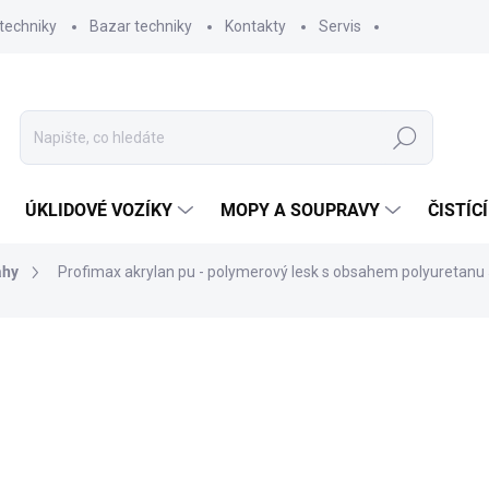
techniky
Bazar techniky
Kontakty
Servis
Hledat
ÚKLIDOVÉ VOZÍKY
MOPY A SOUPRAVY
ČISTÍC
ahy
Profimax akrylan pu - polymerový lesk s obsahem polyuretanu 
ní
ZNAČKA:
PROFIMAX
1 087,79 Kč
899 Kč bez DPH
Měrná
SKLADEM
(3 KS)
cena: