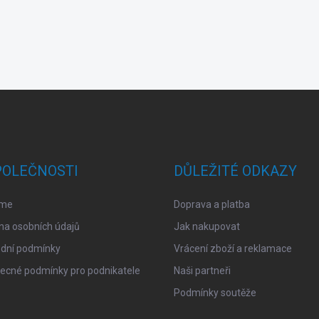
POLEČNOSTI
DŮLEŽITÉ ODKAZY
sme
Doprava a platba
na osobních údajů
Jak nakupovat
dní podmínky
Vrácení zboží a reklamace
ecné podmínky pro podnikatele
Naši partneři
Podmínky soutěže