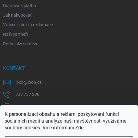
Doprava a platba
Jak nakupovat
Vrácení zboží a reklamace
Naši partneři
Podmínky soutěže
KONTAKT
ibob
@
ibob.cz
733 737 288
607 069 561
K personalizaci obsahu a reklam, poskytování funkcí
Sledujte nás na Facebooku !
sociálních médií a analýze naší návštěvnosti využíváme
soubory cookies. Více informací
Zde
ibob_s.r.o/