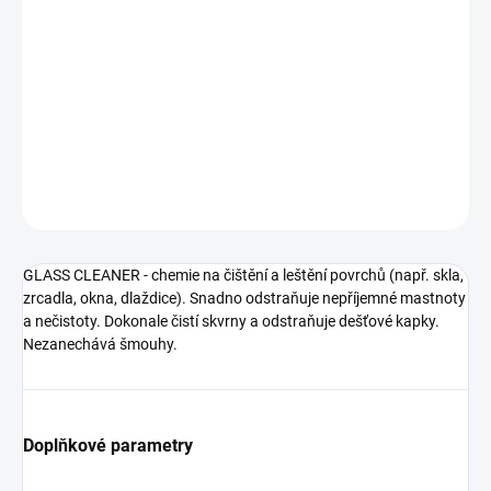
−
+
Přidat do košíku
PROFIMAX GLASS CLEANER - rozprašovač 0.5 litrů
DETAILNÍ INFORMACE
ZEPTAT SE
HLÍDAT
GLASS CLEANER - chemie na čištění a leštění povrchů (např. skla,
zrcadla, okna, dlaždice). Snadno odstraňuje nepříjemné mastnoty
a nečistoty. Dokonale čistí skvrny a odstraňuje dešťové kapky.
Nezanechává šmouhy.
Doplňkové parametry