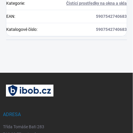
Kategorie
:
Čistící prostředky na okna a skla
EAN
:
5907542740683
Katalogové číslo
:
5907542740683
Z
á
p
a
t
í
ADRESA
Třída Tomáše Bati 283