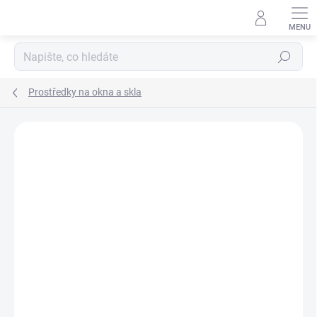
Přejít
na
obsah
Hledat
Prostředky na okna a skla
Podrobnosti hodnocení
Neohodnoceno
ZNAČKA:
PROFIMAX
AKCE