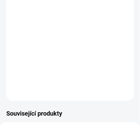
−
+
Přidat do košíku
Profimax Carpex
zajistí profesionální
extrakční čištění
koberců a
čalounění, při kterém je maximálně šetrný k textilním vláknům.
Tento vysoce účinný prostředek je ideální volbou pro důkladnou
údržbu interiérů v domácnostech i komerčních prostorách.
5litrové balení nabízí dostatečnou zásobu pro pravidelnou péči.
DETAILNÍ INFORMACE
ZEPTAT SE
HLÍDAT
Související produkty
AKCE
AKCE
ZDARMA
ZDARMA