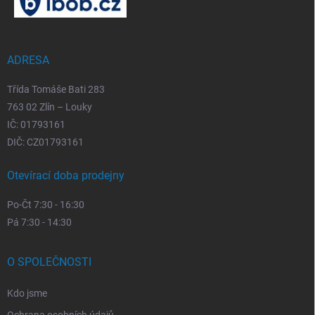
a
t
í
ADRESA
Třída Tomáše Bati 283
763 02 Zlín – Louky
IČ: 01793161
DIČ: CZ01793161
Otevírací doba prodejny
Po-Čt 7:30 - 16:30
Pá 7:30 - 14:30
O SPOLEČNOSTI
Kdo jsme
Ochrana osobních údajů