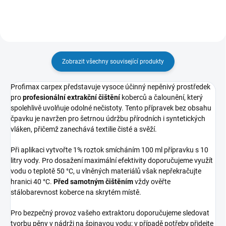
Zobrazit všechny související produkty
Profimax carpex představuje vysoce účinný nepěnivý prostředek
pro
profesionální extrakční čištění
koberců a čalounění, který
spolehlivě uvolňuje odolné nečistoty. Tento přípravek bez obsahu
čpavku je navržen pro šetrnou údržbu přírodních i syntetických
vláken, přičemž zanechává textilie čisté a svěží.
Při aplikaci vytvořte 1% roztok smícháním 100 ml přípravku s 10
litry vody. Pro dosažení maximální efektivity doporučujeme využít
vodu o teplotě 50 °C, u vlněných materiálů však nepřekračujte
hranici 40 °C.
Před samotným čištěním
vždy ověřte
stálobarevnost koberce na skrytém místě.
Pro bezpečný provoz vašeho extraktoru doporučujeme sledovat
tvorbu pěny v nádrži na špinavou vodu; v případě potřeby přidejte