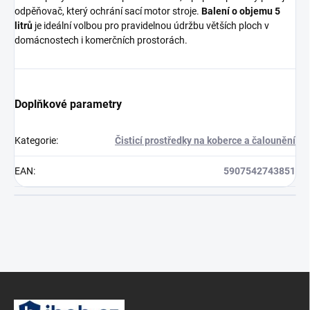
odpěňovač, který ochrání sací motor stroje.
Balení o objemu 5
litrů
je ideální volbou pro pravidelnou údržbu větších ploch v
domácnostech i komerčních prostorách.
Doplňkové parametry
Kategorie
:
Čisticí prostředky na koberce a čalounění
EAN
:
5907542743851
Z
á
p