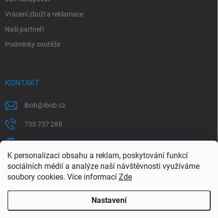
Vrácení zboží a reklamace
Naši partneři
Podmínky soutěže
KONTAKT
ibob
@
ibob.cz
733 737 288
607 069 561
K personalizaci obsahu a reklam, poskytování funkcí
Sledujte nás na Facebooku !
sociálních médií a analýze naší návštěvnosti využíváme
soubory cookies. Více informací
Zde
ibob_s.r.o/
Nastavení
Copyright 2026
ibob s.r.o.
. Všechna práva vyhrazena.
Upravit nastavení