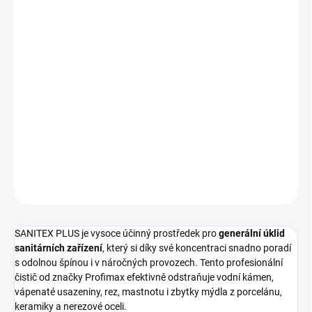
−
+
Přidat do košíku
SANITEX PLUS od značky Profimax zajistí
efektivní generální
úklid všech sanitárních zařízení
díky svému vysoce účinnému
složení pro odstranění odolných nečistot. Toto
profesionální 10l
balení
představuje ideální řešení pro udržení vysokého
hygienického standardu v náročných provozech i domácnostech.
DETAILNÍ INFORMACE
ZEPTAT SE
HLÍDAT
SANITEX PLUS je vysoce účinný prostředek pro
generální úklid
sanitárních zařízení
, který si díky své koncentraci snadno poradí
s odolnou špínou i v náročných provozech. Tento profesionální
čistič od značky Profimax efektivně odstraňuje vodní kámen,
vápenaté usazeniny, rez, mastnotu i zbytky mýdla z porcelánu,
keramiky a nerezové oceli.