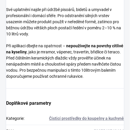
Své uplatnění najde při údržbě pisoárů, bidetů a umyvadel v
profesionální i domácí sféře. Pro odstranění silných vrstev
usazenin můžete produkt použít v neředěné formě, zatímco pro
běžnou údržbu větších ploch postačí ředění v poměru 2–10 % na
10 litrů vody.
Při aplikaci dbejte na opatrnost –
nepoužívejte na povrchy citlivé
na kyseliny
, jako je mramor, vápenec, travertin, břidlice či teraco.
Před čištěním keramických dlaždic vždy prověřte účinek na
nenápadném místě a choulostivé spáry předem navlhčete čistou
vodou. Pro bezpečnou manipulaci s tímto 10litrovým balením
doporučujeme používat ochranné rukavice.
Doplňkové parametry
Kategorie
:
Čisticí prostředky do koupelny a kuchyně