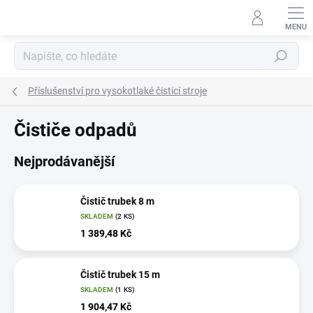
Přejít
na
obsah
Hledat
Příslušenství pro vysokotlaké čisticí stroje
Čističe odpadů
Nejprodávanější
Čistič trubek 8 m
SKLADEM
(2 KS)
1 389,48 Kč
Čistič trubek 15 m
SKLADEM
(1 KS)
1 904,47 Kč