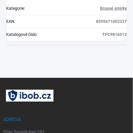
Kategorie
:
Brusné smirky
EAN
:
8595671002337
Katalogové číslo
:
TPC9816012
Z
á
p
a
t
í
ADRESA
Třída Tomáše Bati 283