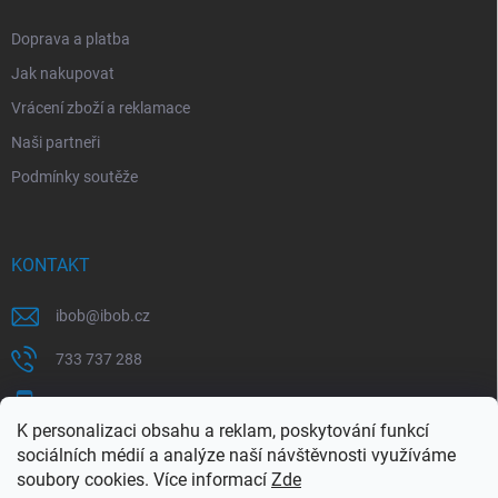
Doprava a platba
Jak nakupovat
Vrácení zboží a reklamace
Naši partneři
Podmínky soutěže
KONTAKT
ibob
@
ibob.cz
733 737 288
607 069 561
K personalizaci obsahu a reklam, poskytování funkcí
Sledujte nás na Facebooku !
sociálních médií a analýze naší návštěvnosti využíváme
soubory cookies. Více informací
Zde
ibob_s.r.o/