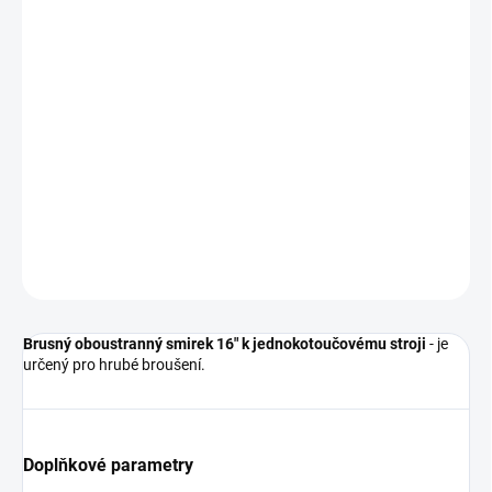
12.8.2026
MOŽNOSTI
DORUČENÍ
−
+
Přidat do košíku
Brusný smirek k jednokotoučovému stroji
DETAILNÍ INFORMACE
ZEPTAT SE
HLÍDAT
Brusný oboustranný smirek 16" k jednokotoučovému stroji
- je
určený pro hrubé broušení.
Doplňkové parametry