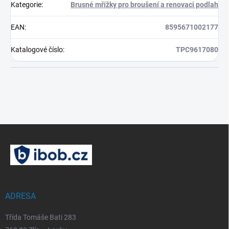
Kategorie
:
Brusné mřížky pro broušení a renovaci podlah
EAN
:
8595671002177
Katalogové číslo
:
TPC9617080
Z
á
p
a
t
í
ADRESA
Třída Tomáše Bati 283