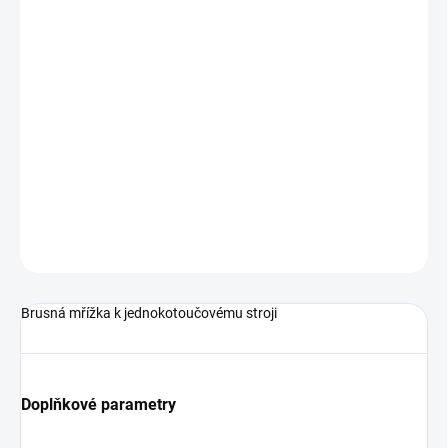
12.8.2026
MOŽNOSTI
DORUČENÍ
−
+
Přidat do košíku
Brusná mřížka k jednokotoučovému stroji
DETAILNÍ INFORMACE
ZEPTAT SE
HLÍDAT
Brusná mřížka k jednokotoučovému stroji
Doplňkové parametry