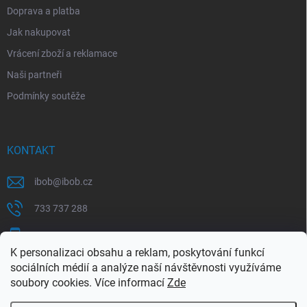
Doprava a platba
Jak nakupovat
Vrácení zboží a reklamace
Naši partneři
Podmínky soutěže
KONTAKT
ibob
@
ibob.cz
733 737 288
607 069 561
K personalizaci obsahu a reklam, poskytování funkcí
Sledujte nás na Facebooku !
sociálních médií a analýze naší návštěvnosti využíváme
soubory cookies. Více informací
Zde
ibob_s.r.o/