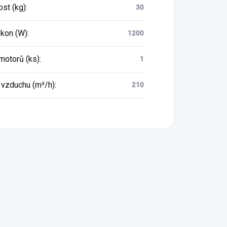
st (kg)
:
30
ýkon (W)
:
1200
motorů (ks)
:
1
 vzduchu (m³/h)
:
210