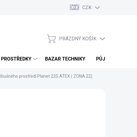
CZK
PRÁZDNÝ KOŠÍK
NÁKUPNÍ
KOŠÍK
Í PROSTŘEDKY
BAZAR TECHNIKY
PŮJČOVNA
V
ýbušného prostředí Planet 22S ATEX ( ZONA 22)