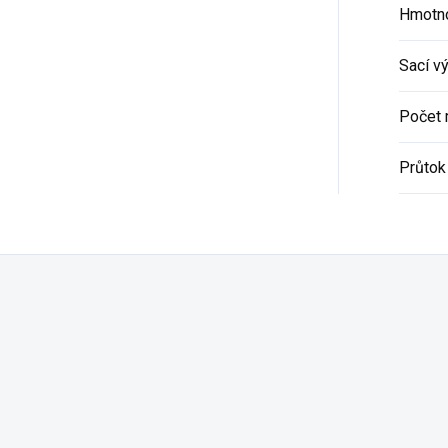
Hmotno
Sací v
Počet 
Průtok