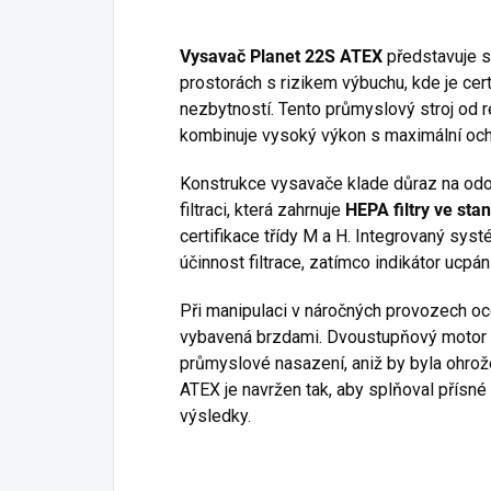
Vysavač Planet 22S ATEX
představuje s
prostorách s rizikem výbuchu, kde je cer
nezbytností. Tento průmyslový stroj od
kombinuje vysoký výkon s maximální och
Konstrukce vysavače klade důraz na odol
filtraci, která zahrnuje
HEPA filtry ve sta
certifikace třídy M a H. Integrovaný syst
účinnost filtrace, zatímco indikátor ucpá
Při manipulaci v náročných provozech oc
vybavená brzdami. Dvoustupňový motor z
průmyslové nasazení, aniž by byla ohro
ATEX je navržen tak, aby splňoval přísn
výsledky.