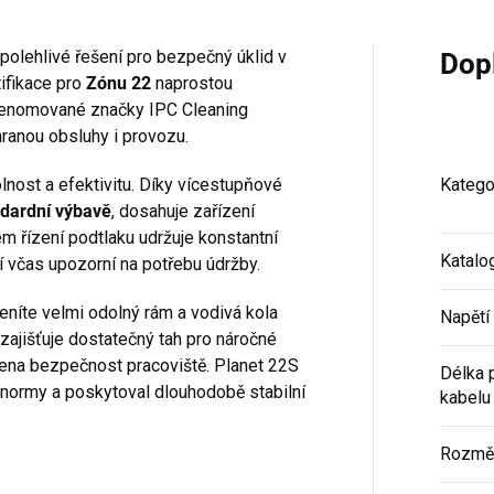
polehlivé řešení pro bezpečný úklid v
Dop
tifikace pro
Zónu 22
naprostou
 renomované značky IPC Cleaning
ranou obsluhy i provozu.
nost a efektivitu. Díky vícestupňové
Katego
ndardní výbavě
, dosahuje zařízení
ém řízení podtlaku udržuje konstantní
Katalo
ní včas upozorní na potřebu údržby.
eníte velmi odolný rám a vodivá kola
Napětí 
ajišťuje dostatečný tah pro náročné
žena bezpečnost pracoviště. Planet 22S
Délka 
é normy a poskytoval dlouhodobě stabilní
kabelu
Rozmě