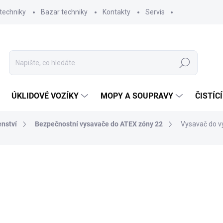
techniky
Bazar techniky
Kontakty
Servis
Hledat
ÚKLIDOVÉ VOZÍKY
MOPY A SOUPRAVY
ČISTÍC
enství
Bezpečnostní vysavače do ATEX zóny 22
Vysavač do v
ní
ZNAČKA:
IPC CLEANING
76 040,03 Kč
62 843 Kč bez DPH
Měrná
3-4 TÝDNY
cena: