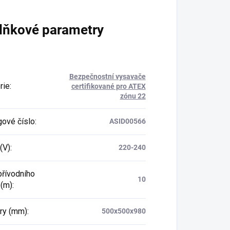
lňkové parametry
Bezpečnostní vysavače
rie
:
certifikované pro ATEX
zónu 22
gové číslo
:
ASID00566
(V)
:
220-240
přívodního
10
 (m)
:
ry (mm)
:
500x500x980