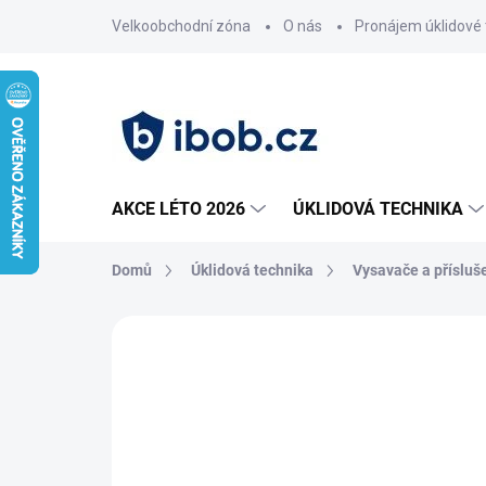
Přejít
Velkoobchodní zóna
O nás
Pronájem úklidové 
na
obsah
AKCE LÉTO 2026
ÚKLIDOVÁ TECHNIKA
Domů
Úklidová technika
Vysavače a přísluš
Neohodnoceno
Podrobnosti hodnoce